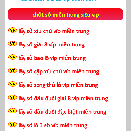
chốt số miền trung siêu vip
lấy số xỉu chủ víp miền trung
lấy số giải 8 víp miền trung
lấy số bao lô víp miền trung
lấy số cặp xíu chủ víp miền trung
lấy số song thủ lô víp miền trung
lấy số đầu đuôi giải 8 víp miền trung
lấy số đầu đuôi đặc biệt miền trung
lấy số lô 3 số víp miền trung