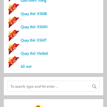
Loto miền Trung
Quay thử XSMB
Quay thử XSMN
Quay thử XSMT
Quay thử Vietlott
Sổ mơ