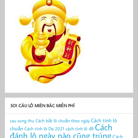
SOI CẦU LÔ MIỀN BẮC MIỄN PHÍ
Cách tính lô
cau song thu
Cách bắt lô chuẩn theo ngày
Cách
chuẩn
Cách tính lô De 2021
cách tính lô đề
đánh lô ngày nào cũng trúng
Cách