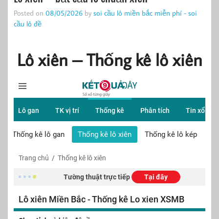
Posted on
08/05/2026
by
soi cầu lô miền bắc miễn phí - soi
cầu lô đề
Lô xiên – Thống kê lô xiên