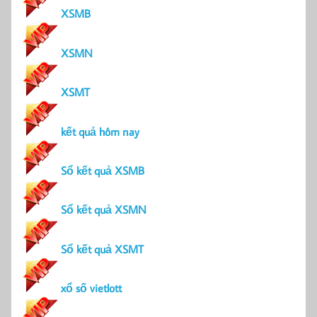
XSMB
XSMN
XSMT
kết quả hôm nay
Sổ kết quả XSMB
Sổ kết quả XSMN
Sổ kết quả XSMT
xổ số vietlott