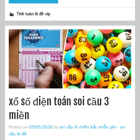
Tính toán lô đề víp
xổ số điện toán soi cầu 3
miền
Posted on
09/05/2026
by
soi cầu lô miền bắc miễn phí - soi
cầu lô đề