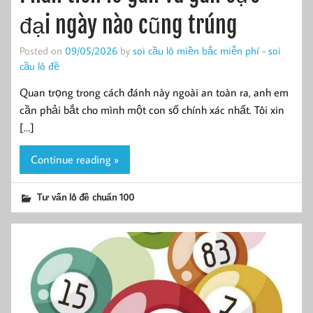
đại ngày nào cũng trúng
Posted on
09/05/2026
by
soi cầu lô miền bắc miễn phí - soi
cầu lô đề
Quan trọng trong cách đánh này ngoài an toàn ra, anh em
cần phải bắt cho mình một con số chính xác nhất. Tôi xin
[…]
Continue reading »
Tư vấn lô đề chuẩn 100