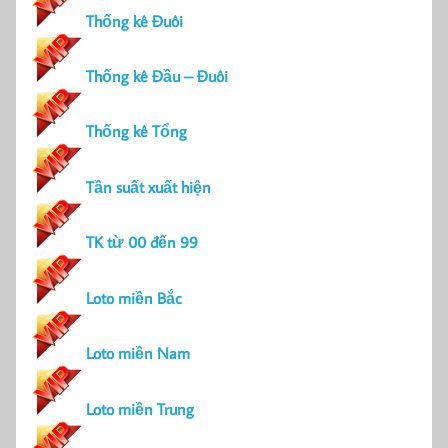
Thống kê Đuôi
Thống kê Đầu – Đuôi
Thống kê Tổng
Tần suất xuất hiện
TK từ 00 đến 99
Loto miền Bắc
Loto miền Nam
Loto miền Trung