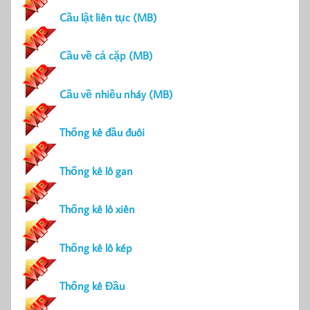
Cầu lật liên tục (MB)
Cầu về cả cặp (MB)
Cầu về nhiều nháy (MB)
Thống kê đầu đuôi
Thống kê lô gan
Thống kê lô xiên
Thống kê lô kép
Thống kê Đầu