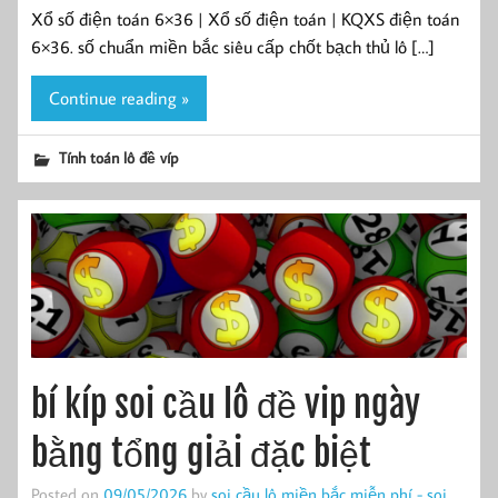
Xổ số điện toán 6×36 | Xổ số điện toán | KQXS điện toán
6×36. số chuẩn miền bắc siêu cấp chốt bạch thủ lô […]
Continue reading »
Tính toán lô đề víp
bí kíp soi cầu lô đề vip ngày
bằng tổng giải đặc biệt
Posted on
09/05/2026
by
soi cầu lô miền bắc miễn phí - soi