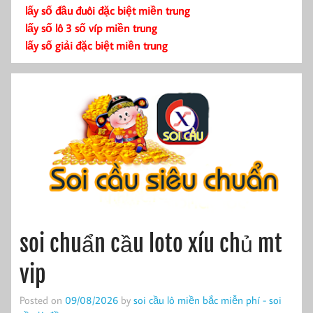
lấy số đầu đuôi đặc biệt miền trung
lấy số lô 3 số víp miền trung
lấy số giải đặc biệt miền trung
soi chuẩn cầu loto xíu chủ mt
vip
Posted on
09/08/2026
by
soi cầu lô miền bắc miễn phí - soi