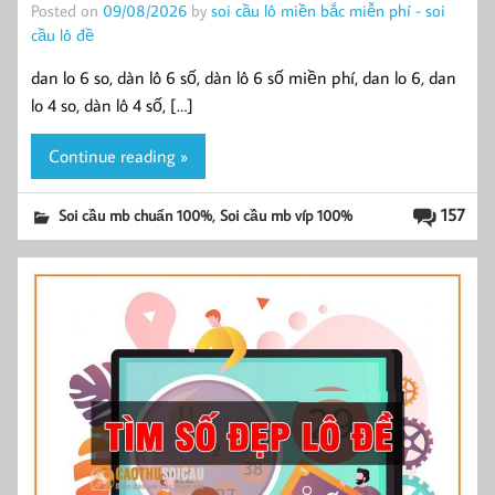
Posted on
09/08/2026
by
soi cầu lô miền bắc miễn phí - soi
cầu lô đề
dan lo 6 so, dàn lô 6 số, dàn lô 6 số miền phí, dan lo 6, dan
lo 4 so, dàn lô 4 số, […]
Continue reading »
,
157
Soi cầu mb chuẩn 100%
Soi cầu mb víp 100%