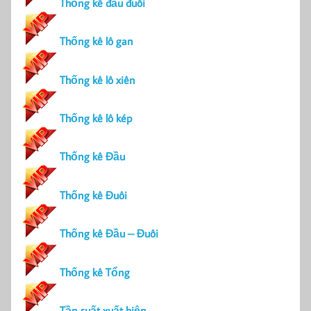
Thống kê đầu đuôi
Thống kê lô gan
Thống kê lô xiên
Thống kê lô kép
Thống kê Đầu
Thống kê Đuôi
Thống kê Đầu – Đuôi
Thống kê Tổng
Tần suất xuất hiện