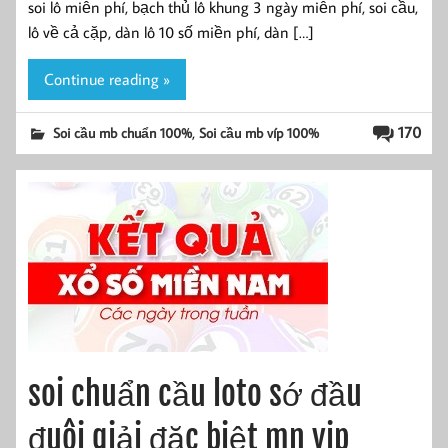
soi lô miễn phí, bạch thủ lô khung 3 ngày miễn phí, soi cầu,
lô về cả cặp, dàn lô 10 số miền phí, dàn […]
Continue reading »
,
170
Soi cầu mb chuẩn 100%
Soi cầu mb víp 100%
soi chuẩn cầu loto sớ đầu
đuôi giải đặc biệt mn vip