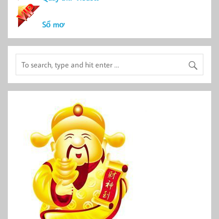
Sổ mơ