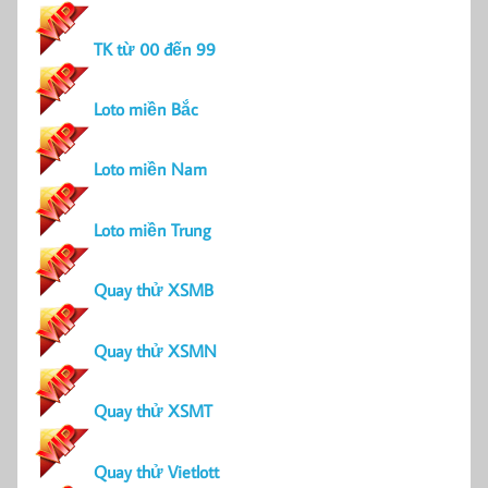
TK từ 00 đến 99
Loto miền Bắc
Loto miền Nam
Loto miền Trung
Quay thử XSMB
Quay thử XSMN
Quay thử XSMT
Quay thử Vietlott