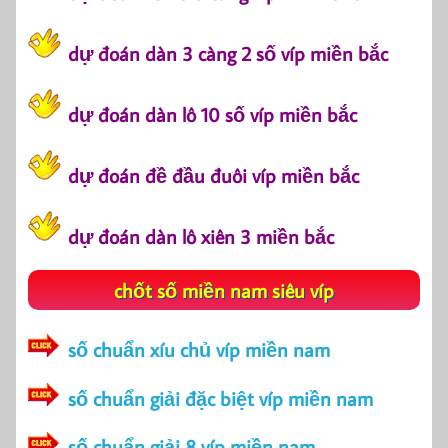
dự đoán dàn 3 càng 2 số víp miền bắc
dự đoán dàn lô 10 số víp miền bắc
dự đoán đề đầu đuôi víp miền bắc
dự đoán dàn lô xiên 3 miền bắc
chốt số miền nam siêu víp
số chuẩn xíu chủ víp miền nam
số chuẩn giải đặc biệt víp miền nam
số chuẩn giải 8 víp miền nam