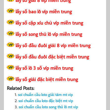
lấy số giải 8 víp miền trung
lấy số bao lô víp miền trung
lấy số cặp xíu chủ víp miền trung
lấy số song thủ lô víp miền trung
lấy số đầu đuôi giải 8 víp miền trung
lấy số đầu đuôi đặc biệt miền trung
lấy số lô 3 số víp miền trung
lấy số giải đặc biệt miền trung
Related Posts:
soi chuẩn cầu loto giải tám mt vip
soi chuẩn cầu loto đặc biệt mt vip
soi chuẩn cầu loto song thủ lô mt vip