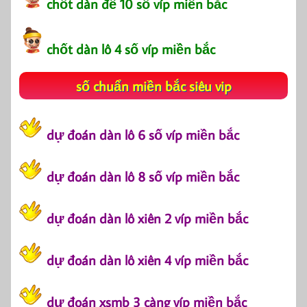
chốt dàn đề 10 số víp miền bắc
chốt dàn lô 4 số víp miền bắc
số chuẩn miền bắc siêu vip
dự đoán dàn lô 6 số víp miền bắc
dự đoán dàn lô 8 số víp miền bắc
dự đoán dàn lô xiên 2 víp miền bắc
dự đoán dàn lô xiên 4 víp miền bắc
dự đoán xsmb 3 càng víp miền bắc