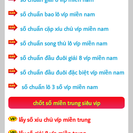
số chuẩn bao lô víp miền nam
số chuẩn cặp xíu chủ víp miền nam
số chuẩn song thủ lô víp miền nam
số chuẩn đầu đuôi giải 8 víp miền nam
số chuẩn đầu đuôi đặc biệt víp miền nam
số chuẩn lô 3 số víp miền nam
chốt số miền trung siêu vip
lấy số xỉu chủ víp miền trung