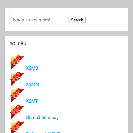
Search
SOI CẦU
XSMB
XSMN
XSMT
kết quả hôm nay