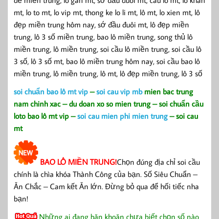
mt, lo to mt, lo vip mt, thong ke lo li mt, lô mt, lo xien mt, lô
đẹp miền trung hôm nay, sớ đầu đuôi mt, lô đẹp miền
trung, lô 3 số miền trung, bao lô miền trung, song thủ lô
miền trung, lô miền trung, soi cầu lô miền trung, soi cầu lô
3 số, lô 3 số mt, bao lô miền trung hôm nay, soi cầu bao lô
miền trung, lô miền trung, lô mt, lô đẹp miền trung, lô 3 số
soi chuẩn bao lô mt vip
–
soi cau vip mb
mien bac trung
nam chinh xac – du doan xo so mien trung – soi chuẩn cầu
loto bao lô mt vip –
soi cau mien phi mien trung
– soi cau
mt
BAO LÔ MIỀN TRUNG!
Chọn đúng địa chỉ soi cầu
chính là chìa khóa Thành Công của bạn. Số Siêu Chuẩn –
Ăn Chắc – Cam kết Ăn lớn. Đừng bỏ qua để hối tiếc nha
bạn!
Những ai đang băn khoăn chưa biết chọn số nào