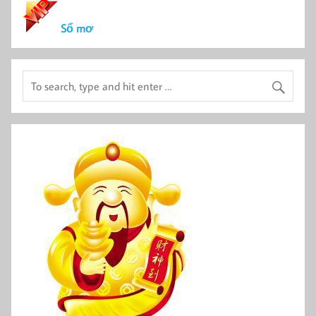
Sổ mơ