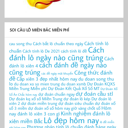
SOI CẦU LÔ MIỀN BẮC MIỄN PHÍ
Cách tính lô
cau song thu
Cách bắt lô chuẩn theo ngày
Cách
chuẩn
Cách tính lô De 2021
cách tính lô đề
đánh lô ngày nào cũng trúng
Cách
cách đánh đề ngày nào
đánh lô xiên 4
cũng trúng
Công thức đánh
các đề ngày mãi khuyến
đề
Cặp xiên 3 đẹp nhất hôm nay
du doan song thu
lo
du doan xo so mien trung
du doan xsmb
Dự Đoán KQXS
Miền Trung Miễn phí
Dự Đoán Kết Quả Xổ Số MT
Dự Đoán Xổ
dự đoán cầu stl
dự đoán chuẩn ngay
Số Ăn Chắc hôm nay
Dự đoán kq xổ số Miền Trung
dự đoán lô kép
Dự đoán lô
xiên 2
dự đoán miền trung
dự đoán siêu chuẩn
dự đoán xổ
Hôm
số 3 miền
dự đoán xổ số hôm nay
giờ vàng chốt số
Kinh nghiệm đánh lô
nay đánh lô xiên 3 con gì
Lô đẹp hôm nay
xiên miền Bắc
lô đề miễn
Phương pháp tính lô chuẩn đánh hàng ngày
phí hôm nay