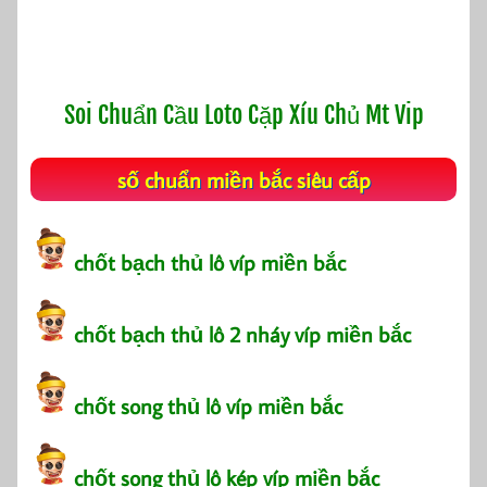
Soi Chuẩn Cầu Loto Cặp Xíu Chủ Mt Vip
số chuẩn miền bắc siêu cấp
chốt bạch thủ lô víp miền bắc
chốt bạch thủ lô 2 nháy víp miền bắc
chốt song thủ lô víp miền bắc
chốt song thủ lô kép víp miền bắc