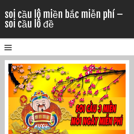
Skip
to
soi cầu lô miền bắc miễn phí –
content
soi cầu lô đề
soi cầu lô miền bắc miễn phí – soi cầu lô đề