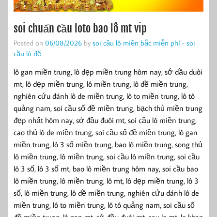
soi chuẩn cầu loto bao lô mt vip
Posted on
06/08/2026
by
soi cầu lô miền bắc miễn phí - soi
cầu lô đề
lô gan miền trung, lô đẹp miền trung hôm nay, sớ đầu đuôi
mt, lô đẹp miền trung, lô miền trung, lô đề miền trung,
nghiên cứu đánh lô de miền trung, lô to miền trung, lô tô
quảng nam, soi cầu số đề miền trung, bạch thủ miền trung
đẹp nhất hôm nay, sớ đầu đuôi mt, soi cầu lô miền trung,
cao thủ lô de miền trung, soi cầu số đề miền trung, lô gan
miền trung, lô 3 số miền trung, bao lô miền trung, song thủ
lô miền trung, lô miền trung, soi cầu lô miền trung, soi cầu
lô 3 số, lô 3 số mt, bao lô miền trung hôm nay, soi cầu bao
lô miền trung, lô miền trung, lô mt, lô đẹp miền trung, lô 3
số, lô miền trung, lô đề miền trung, nghiên cứu đánh lô de
miền trung, lô to miền trung, lô tô quảng nam, soi cầu số
đề miền trung, lô gan mt, sớ đầu đuôi mt, cau lo mt, lo khan