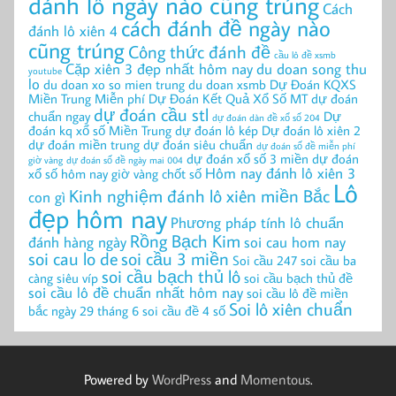
đánh lô ngày nào cũng trúng
Cách
cách đánh đề ngày nào
đánh lô xiên 4
cũng trúng
Công thức đánh đề
cầu lô đề xsmb
Cặp xiên 3 đẹp nhất hôm nay
du doan song thu
youtube
lo
du doan xo so mien trung
du doan xsmb
Dự Đoán KQXS
Miền Trung Miễn phí
Dự Đoán Kết Quả Xổ Số MT
dự đoán
dự đoán cầu stl
chuẩn ngay
Dự
dự đoán dàn đề xổ số 204
đoán kq xổ số Miền Trung
dự đoán lô kép
Dự đoán lô xiên 2
dự đoán miền trung
dự đoán siêu chuẩn
dự đoán số đề miễn phí
dự đoán xổ số 3 miền
dự đoán
giờ vàng
dự đoán số đề ngày mai 004
Hôm nay đánh lô xiên 3
xổ số hôm nay
giờ vàng chốt số
Lô
Kinh nghiệm đánh lô xiên miền Bắc
con gì
đẹp hôm nay
Phương pháp tính lô chuẩn
Rồng Bạch Kim
đánh hàng ngày
soi cau hom nay
soi cau lo de
soi cầu 3 miền
Soi cầu 247
soi cầu ba
soi cầu bạch thủ lô
càng siêu víp
soi cầu bạch thủ đề
soi cầu lô đề chuẩn nhất hôm nay
soi cầu lô đề miền
Soi lô xiên chuẩn
bắc ngày 29 tháng 6
soi cầu đề 4 số
Powered by
WordPress
and
Momentous
.