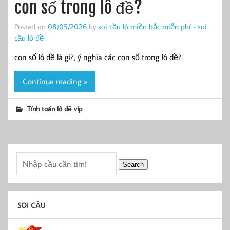
con số trong lô đề?
Posted on
08/05/2026
by
soi cầu lô miền bắc miễn phí - soi
cầu lô đề
con số lô đề là gì?, ý nghĩa các con số trong lô đề?
Continue reading »
Tính toán lô đề víp
Search
SOI CẦU