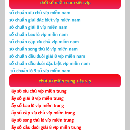
chốt số miền nam siêu víp
số chuẩn xíu chủ víp miền nam
số chuẩn giải đặc biệt víp miền nam
số chuẩn giải 8 víp miền nam
số chuẩn bao lô víp miền nam
số chuẩn cặp xíu chủ víp miền nam
số chuẩn song thủ lô víp miền nam
số chuẩn đầu đuôi giải 8 víp miền nam
số chuẩn đầu đuôi đặc biệt víp miền nam
số chuẩn lô 3 số víp miền nam
chốt số miền trung siêu vip
lấy số xỉu chủ víp miền trung
lấy số giải 8 víp miền trung
lấy số bao lô víp miền trung
lấy số cặp xíu chủ víp miền trung
lấy số song thủ lô víp miền trung
lấy số đầu đuôi giải 8 víp miền trung