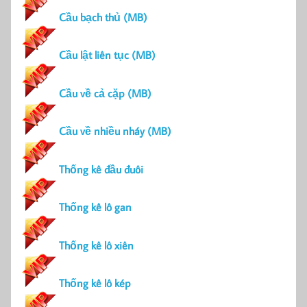
Cầu bạch thủ (MB)
Cầu lật liên tục (MB)
Cầu về cả cặp (MB)
Cầu về nhiều nháy (MB)
Thống kê đầu đuôi
Thống kê lô gan
Thống kê lô xiên
Thống kê lô kép