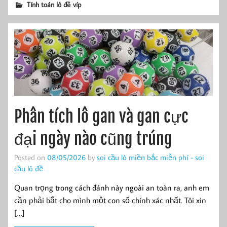
Tính toán lô đề víp
Phân tích lô gan và gan cực
đại ngày nào cũng trúng
Posted on
08/05/2026
by
soi cầu lô miền bắc miễn phí - soi
cầu lô đề
Quan trọng trong cách đánh này ngoài an toàn ra, anh em
cần phải bắt cho mình một con số chính xác nhất. Tôi xin
[…]