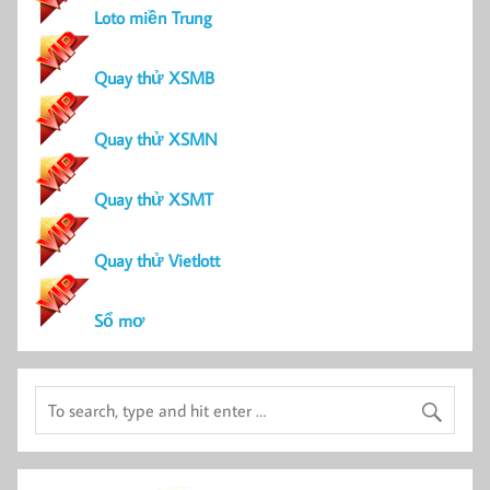
Loto miền Trung
Quay thử XSMB
Quay thử XSMN
Quay thử XSMT
Quay thử Vietlott
Sổ mơ