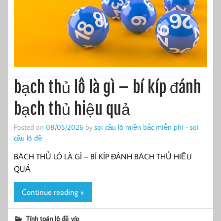
bạch thủ lô là gì – bí kíp đánh
bạch thủ hiệu quả
Posted on
08/05/2026
by
soi cầu lô miền bắc miễn phí - soi
cầu lô đề
BẠCH THỦ LÔ LÀ GÌ – BÍ KÍP ĐÁNH BẠCH THỦ HIỆU
QUẢ
Continue reading »
Tính toán lô đề víp