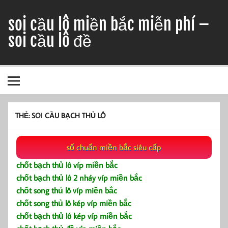
Skip
to
soi cầu lô miền bắc miễn phí –
content
soi cầu lô đề
soi cầu lô miền bắc miễn phí – soi cầu lô đề
THẺ:
SOI CẦU BẠCH THỦ LÔ
số chuẩn miền bắc siêu cấp
chốt bạch thủ lô víp miền bắc
chốt bạch thủ lô 2 nháy víp miền bắc
chốt song thủ lô víp miền bắc
chốt song thủ lô kép víp miền bắc
chốt bạch thủ lô kép víp miền bắc