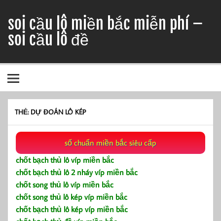
Skip
to
soi cầu lô miền bắc miễn phí –
content
soi cầu lô đề
soi cầu lô miền bắc miễn phí – soi cầu lô đề
THẺ:
DỰ ĐOÁN LÔ KÉP
số chuẩn miền bắc siêu cấp
chốt bạch thủ lô víp miền bắc
chốt bạch thủ lô 2 nháy víp miền bắc
chốt song thủ lô víp miền bắc
chốt song thủ lô kép víp miền bắc
chốt bạch thủ lô kép víp miền bắc