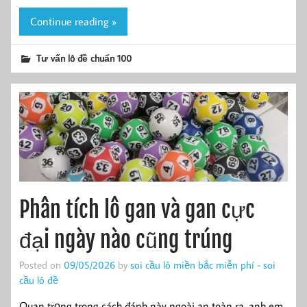
Continue reading »
Tư vấn lô đề chuẩn 100
Phân tích lô gan và gan cực
đại ngày nào cũng trúng
Posted on
09/05/2026
by
soi cầu lô miền bắc miễn phí - soi
cầu lô đề
Quan trọng trong cách đánh này ngoài an toàn ra, anh em