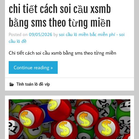
chi tiết cách soi cầu xsmb
bằng sms theo từng miền
Posted on
09/05/2026
by
soi cầu lô miền bắc miễn phí - soi
cầu lô đề
Chi tiết cách soi cầu xsmb bằng sms theo từng miền
Continue reading »
Tính toán lô đề víp