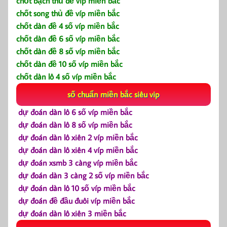
chốt bạch thủ đề víp miền bắc
chốt song thủ đề víp miền bắc
chốt dàn đề 4 số víp miền bắc
chốt dàn đề 6 số víp miền bắc
chốt dàn đề 8 số víp miền bắc
chốt dàn đề 10 số víp miền bắc
chốt dàn lô 4 số víp miền bắc
số chuẩn miền bắc siêu vip
dự đoán dàn lô 6 số víp miền bắc
dự đoán dàn lô 8 số víp miền bắc
dự đoán dàn lô xiên 2 víp miền bắc
dự đoán dàn lô xiên 4 víp miền bắc
dự đoán xsmb 3 càng víp miền bắc
dự đoán dàn 3 càng 2 số víp miền bắc
dự đoán dàn lô 10 số víp miền bắc
dự đoán đề đầu đuôi víp miền bắc
dự đoán dàn lô xiên 3 miền bắc