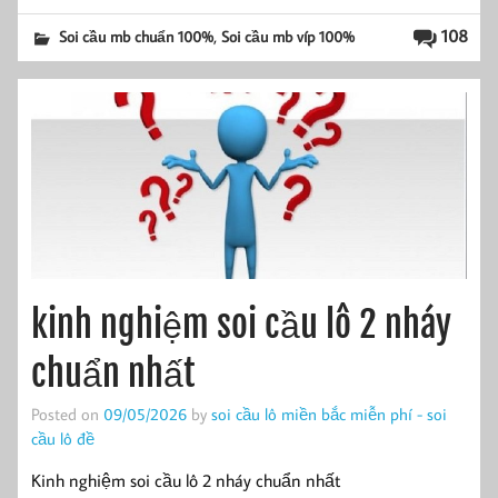
,
108
Soi cầu mb chuẩn 100%
Soi cầu mb víp 100%
kinh nghiệm soi cầu lô 2 nháy
chuẩn nhất
Posted on
09/05/2026
by
soi cầu lô miền bắc miễn phí - soi
cầu lô đề
Kinh nghiệm soi cầu lô 2 nháy chuẩn nhất