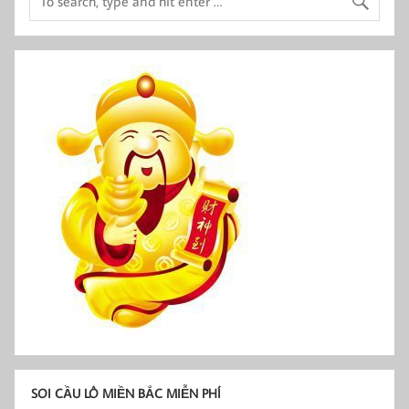
SOI CẦU LÔ MIỀN BẮC MIỄN PHÍ