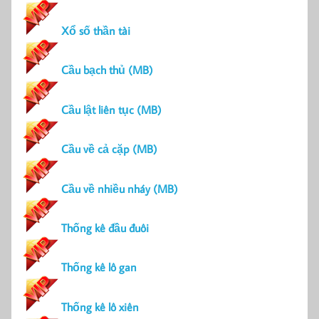
Xổ số thần tài
Cầu bạch thủ (MB)
Cầu lật liên tục (MB)
Cầu về cả cặp (MB)
Cầu về nhiều nháy (MB)
Thống kê đầu đuôi
Thống kê lô gan
Thống kê lô xiên