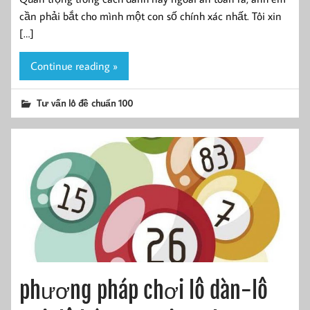
cần phải bắt cho mình một con số chính xác nhất. Tôi xin
[…]
Continue reading »
Tư vấn lô đề chuẩn 100
phương pháp chơi lô dàn-lô