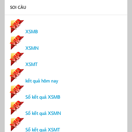
SOI CẦU
XSMB
XSMN
XSMT
kết quả hôm nay
Sổ kết quả XSMB
Sổ kết quả XSMN
Sổ kết quả XSMT