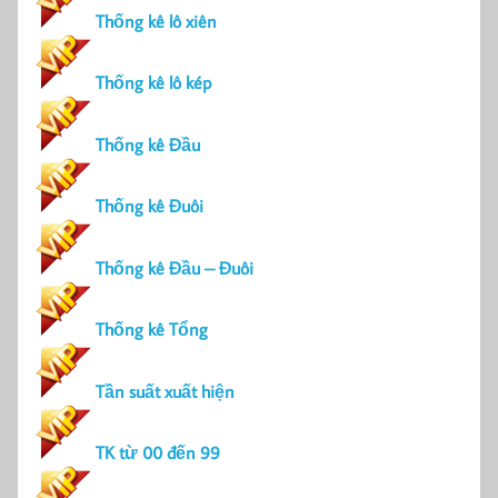
Thống kê lô xiên
Thống kê lô kép
Thống kê Đầu
Thống kê Đuôi
Thống kê Đầu – Đuôi
Thống kê Tổng
Tần suất xuất hiện
TK từ 00 đến 99