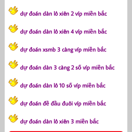
dự đoán dàn lô xiên 2 víp miền bắc
dự đoán dàn lô xiên 4 víp miền bắc
dự đoán xsmb 3 càng víp miền bắc
dự đoán dàn 3 càng 2 số víp miền bắc
dự đoán dàn lô 10 số víp miền bắc
dự đoán đề đầu đuôi víp miền bắc
dự đoán dàn lô xiên 3 miền bắc