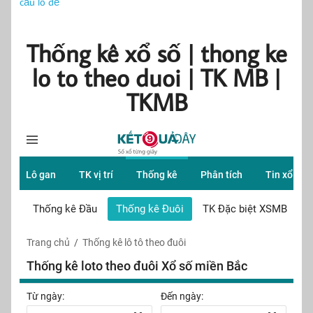
cầu lô đề
Thống kê xổ số | thong ke
lo to theo duoi | TK MB |
TKMB