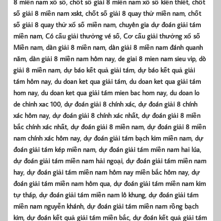
,
,
8 miền nam xổ số
chốt số giải 8 miền nam xổ số kiến thiết
chốt
,
,
số giải 8 miền nam xskt
chốt số giải 8 quay thử miền nam
chốt
,
số giải 8 quay thử xổ số miền nam
chuyên gia dự đoán giải tám
,
,
miền nam
Có cấu giải thưởng vé số
Cơ cấu giải thưởng xổ số
,
,
Miền nam
dàn giải 8 miền nam
dàn giải 8 miền nam đánh quanh
,
,
,
năm
dàn giải 8 miền nam hôm nay
de giai 8 mien nam sieu vip
dò
,
,
giải 8 miền nam
dự báo kết quả giải tám
dự báo kết quả giải
,
,
tám hôm nay
du doan ket qua giải tám
du doan ket qua giải tám
,
,
hom nay
du doan ket qua giải tám mien bac hom nay
du doan lo
,
,
de chinh xac 100
dự đoán giải 8 chính xác
dự đoán giải 8 chính
,
,
xác hôm nay
dự đoán giải 8 chính xác nhất
dự đoán giải 8 miền
,
,
bắc chính xác nhất
dự đoán giải 8 miền nam
dự đoán giải 8 miền
,
,
nam chính xác hôm nay
dự đoán giải tám bạch kim miền nam
dự
,
,
đoán giải tám kép miền nam
dự đoán giải tám miền nam hai lúa
,
dự đoán giải tám miền nam hải ngoại
dự đoán giải tám miền nam
,
,
hay
dự đoán giải tám miền nam hôm nay miền bắc hôm nay
dự
,
đoán giải tám miền nam hôm qua
dự đoán giải tám miền nam kim
,
,
tự tháp
dự đoán giải tám miền nam lô khung
dự đoán giải tám
,
miền nam nguyễn khánh
dự đoán giải tám miền nam rồng bạch
,
,
kim
dự đoán kết quả giải tám miền bắc
dự đoán kết quả giải tám