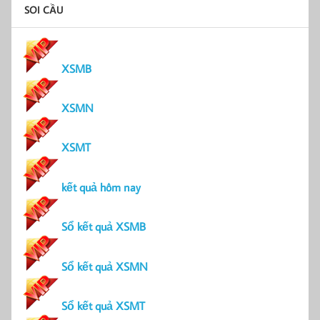
SOI CẦU
XSMB
XSMN
XSMT
kết quả hôm nay
Sổ kết quả XSMB
Sổ kết quả XSMN
Sổ kết quả XSMT