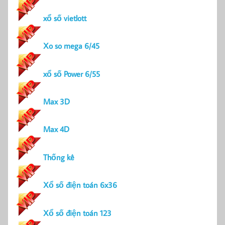
xổ số vietlott
Xo so mega 6/45
xổ số Power 6/55
Max 3D
Max 4D
Thống kê
Xổ số điện toán 6x36
Xổ số điện toán 123