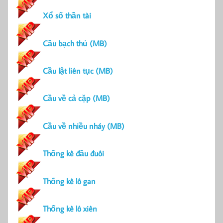
Xổ số thần tài
Cầu bạch thủ (MB)
Cầu lật liên tục (MB)
Cầu về cả cặp (MB)
Cầu về nhiều nháy (MB)
Thống kê đầu đuôi
Thống kê lô gan
Thống kê lô xiên