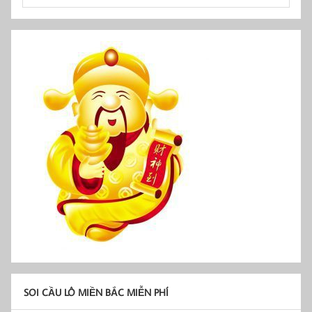
SOI CẦU LÔ MIỀN BẮC MIỄN PHÍ