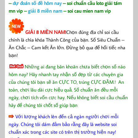
–
dự đoán số đề hôm nay
– soi chuẩn cầu loto giải tám
mn vip –
giải 8 miền nam
– soi cau mien nam vip
GIẢI 8 MIỀN NAM!
Chọn đúng địa chỉ soi cầu
chính là chìa khóa Thành Công của bạn. Số Siêu Chuẩn –
Ăn Chắc – Cam kết Ăn lớn. Đừng bỏ qua để hối tiếc nha
bạn!
Những ai đang băn khoăn chưa biết chọn số nào
hôm nay? Hãy nhanh tay nhận số đẹp từ các chuyên gia
của chúng tôi bạn sẽ ăn CỰC TO, trúng CỰC ĐẬM.! An
toàn, chơi lâu dài cực hiệu quả. Số chuẩn ăn đều mỗi
ngày, chơi tích vốn cực hay. Nếu không biết soi cầu chuẩn
hãy để chúng tôi chốt số giúp bạn
Với lượng khách lên đến cả ngàn người chơi mỗi
ngày. Chúng tôi dám đảm bảo rằng đây là website soi
chuẩn xác trong các site có trên thị trường hiện nay!