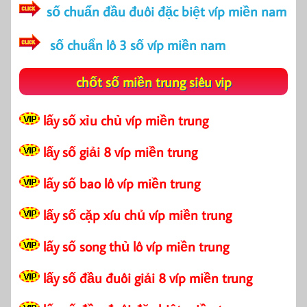
số chuẩn đầu đuôi đặc biệt víp miền nam
số chuẩn lô 3 số víp miền nam
chốt số miền trung siêu vip
lấy số xỉu chủ víp miền trung
lấy số giải 8 víp miền trung
lấy số bao lô víp miền trung
lấy số cặp xíu chủ víp miền trung
lấy số song thủ lô víp miền trung
lấy số đầu đuôi giải 8 víp miền trung