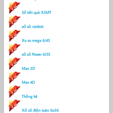
Sổ kết quả XSMT
xổ số vietlott
Xo so mega 6/45
xổ số Power 6/55
Max 3D
Max 4D
Thống kê
Xổ số điện toán 6x36