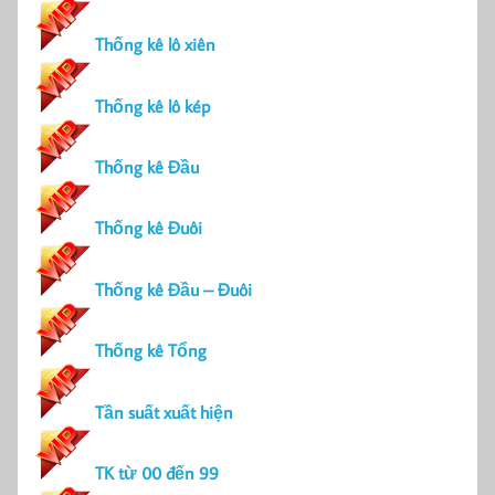
Thống kê lô xiên
Thống kê lô kép
Thống kê Đầu
Thống kê Đuôi
Thống kê Đầu – Đuôi
Thống kê Tổng
Tần suất xuất hiện
TK từ 00 đến 99