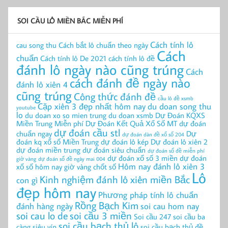
SOI CẦU LÔ MIỀN BẮC MIỄN PHÍ
Cách tính lô
cau song thu
Cách bắt lô chuẩn theo ngày
Cách
chuẩn
Cách tính lô De 2021
cách tính lô đề
đánh lô ngày nào cũng trúng
Cách
cách đánh đề ngày nào
đánh lô xiên 4
cũng trúng
Công thức đánh đề
cầu lô đề xsmb
Cặp xiên 3 đẹp nhất hôm nay
du doan song thu
youtube
lo
du doan xo so mien trung
du doan xsmb
Dự Đoán KQXS
Miền Trung Miễn phí
Dự Đoán Kết Quả Xổ Số MT
dự đoán
dự đoán cầu stl
chuẩn ngay
Dự
dự đoán dàn đề xổ số 204
đoán kq xổ số Miền Trung
dự đoán lô kép
Dự đoán lô xiên 2
dự đoán miền trung
dự đoán siêu chuẩn
dự đoán số đề miễn phí
dự đoán xổ số 3 miền
dự đoán
giờ vàng
dự đoán số đề ngày mai 004
Hôm nay đánh lô xiên 3
xổ số hôm nay
giờ vàng chốt số
Lô
Kinh nghiệm đánh lô xiên miền Bắc
con gì
đẹp hôm nay
Phương pháp tính lô chuẩn
Rồng Bạch Kim
đánh hàng ngày
soi cau hom nay
soi cau lo de
soi cầu 3 miền
Soi cầu 247
soi cầu ba
soi cầu bạch thủ lô
càng siêu víp
soi cầu bạch thủ đề