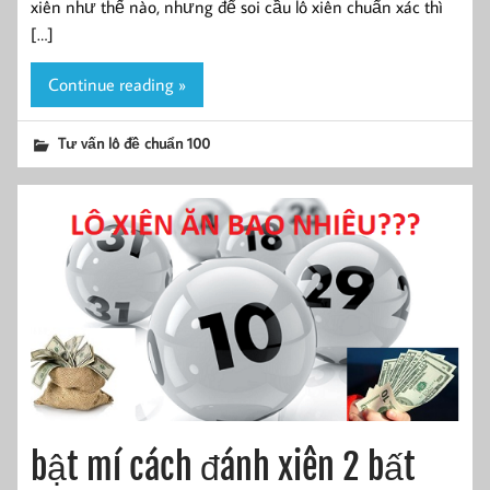
xiên như thế nào, nhưng để soi cầu lô xiên chuẩn xác thì
[…]
Continue reading »
Tư vấn lô đề chuẩn 100
bật mí cách đánh xiên 2 bất