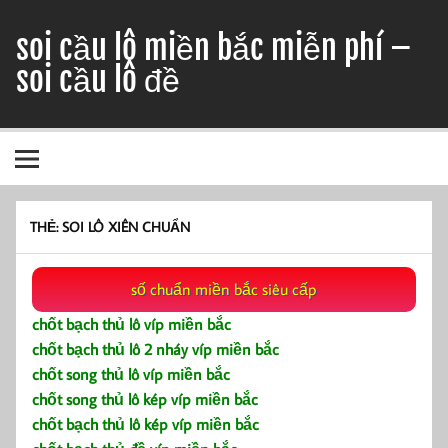
Skip
to
soi cầu lô miền bắc miễn phí –
content
soi cầu lô đề
soi cầu lô miền bắc miễn phí – soi cầu lô đề
THẺ:
SOI LÔ XIÊN CHUẨN
số chuẩn miền bắc siêu cấp
chốt bạch thủ lô víp miền bắc
chốt bạch thủ lô 2 nháy víp miền bắc
chốt song thủ lô víp miền bắc
chốt song thủ lô kép víp miền bắc
chốt bạch thủ lô kép víp miền bắc