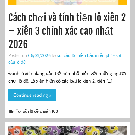
Cách chơi và tính tiền lô xiên 2
– xiên 3 chính xác cao nhất
2026
Posted on
06/05/2026
by
soi cầu lô miền bắc miễn phí - soi
cầu lô đề
Đánh lô xiên đang dần trở nên phổ biến với những người
chơi lô đề. Lô xiên hiện có các loại lô xiên 2, xiên […]
Continue reading »
Tư vấn lô đề chuẩn 100