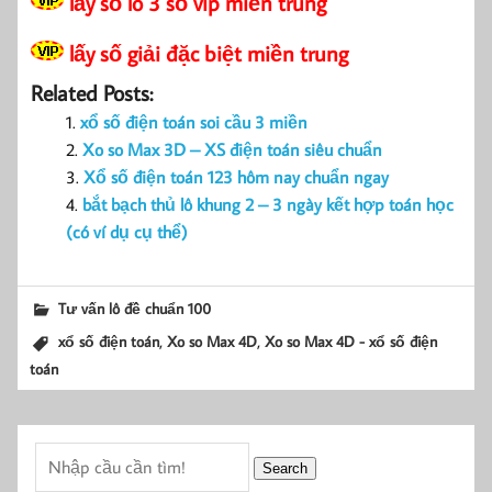
lấy số lô 3 số víp miền trung
lấy số giải đặc biệt miền trung
Related Posts:
xổ số điện toán soi cầu 3 miền
Xo so Max 3D – XS điện toán siêu chuẩn
Xổ số điện toán 123 hôm nay chuẩn ngay
bắt bạch thủ lô khung 2 – 3 ngày kết hợp toán học
(có ví dụ cụ thể)
Tư vấn lô đề chuẩn 100
,
,
xổ số điện toán
Xo so Max 4D
Xo so Max 4D - xổ số điện
toán
Search