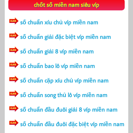
chốt số miền nam siêu víp
số chuẩn xíu chủ víp miền nam
số chuẩn giải đặc biệt víp miền nam
số chuẩn giải 8 víp miền nam
số chuẩn bao lô víp miền nam
số chuẩn cặp xíu chủ víp miền nam
số chuẩn song thủ lô víp miền nam
số chuẩn đầu đuôi giải 8 víp miền nam
số chuẩn đầu đuôi đặc biệt víp miền nam