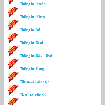
Thống kê lô xiên
Thống kê lô kép
Thống kê Đầu
Thống kê Đuôi
Thống kê Đầu – Đuôi
Thống kê Tổng
Tần suất xuất hiện
TK từ 00 đến 99