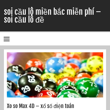
Skip
to
soi cầu lô miền bắc miễn phí –
content
soi cầu lô đề
soi cầu lô miền bắc miễn phí – soi cầu lô đề
Xo so Max 4D – xổ số điện toán