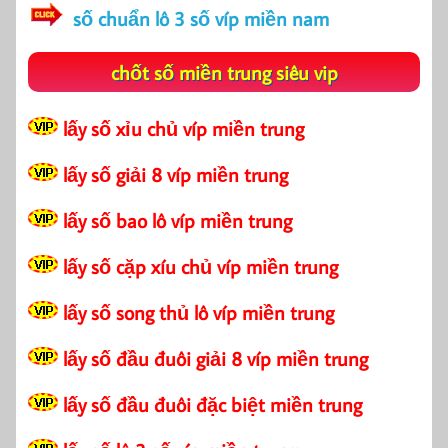
số chuẩn lô 3 số víp miền nam
chốt số miền trung siêu vip
lấy số xỉu chủ víp miền trung
lấy số giải 8 víp miền trung
lấy số bao lô víp miền trung
lấy số cặp xíu chủ víp miền trung
lấy số song thủ lô víp miền trung
lấy số đầu đuôi giải 8 víp miền trung
lấy số đầu đuôi đặc biệt miền trung