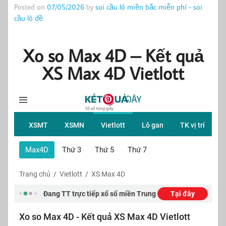
Posted on
07/05/2026
by
soi cầu lô miền bắc miễn phí - soi
cầu lô đề
Xo so Max 4D – Kết quả
XS Max 4D Vietlott