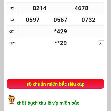
số chuẩn miền bắc siêu cấp
chốt bạch thủ lô víp miền bắc