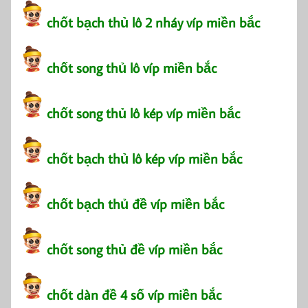
chốt bạch thủ lô 2 nháy víp miền bắc
chốt song thủ lô víp miền bắc
chốt song thủ lô kép víp miền bắc
chốt bạch thủ lô kép víp miền bắc
chốt bạch thủ đề víp miền bắc
chốt song thủ đề víp miền bắc
chốt dàn đề 4 số víp miền bắc