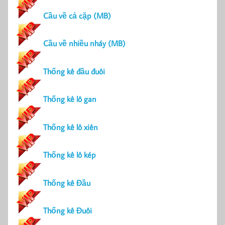
Cầu về cả cặp (MB)
Cầu về nhiều nháy (MB)
Thống kê đầu đuôi
Thống kê lô gan
Thống kê lô xiên
Thống kê lô kép
Thống kê Đầu
Thống kê Đuôi