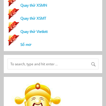
Quay thử XSMN
Quay thử XSMT
Quay thử Vietlott
Sổ mơ