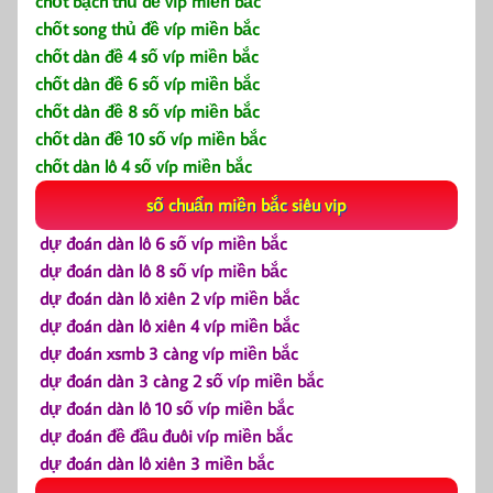
chốt bạch thủ đề víp miền bắc
chốt song thủ đề víp miền bắc
chốt dàn đề 4 số víp miền bắc
chốt dàn đề 6 số víp miền bắc
chốt dàn đề 8 số víp miền bắc
chốt dàn đề 10 số víp miền bắc
chốt dàn lô 4 số víp miền bắc
số chuẩn miền bắc siêu vip
dự đoán dàn lô 6 số víp miền bắc
dự đoán dàn lô 8 số víp miền bắc
dự đoán dàn lô xiên 2 víp miền bắc
dự đoán dàn lô xiên 4 víp miền bắc
dự đoán xsmb 3 càng víp miền bắc
dự đoán dàn 3 càng 2 số víp miền bắc
dự đoán dàn lô 10 số víp miền bắc
dự đoán đề đầu đuôi víp miền bắc
dự đoán dàn lô xiên 3 miền bắc