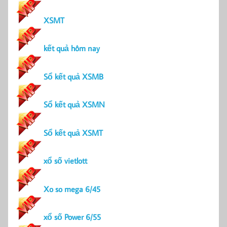
XSMT
kết quả hôm nay
Sổ kết quả XSMB
Sổ kết quả XSMN
Sổ kết quả XSMT
xổ số vietlott
Xo so mega 6/45
xổ số Power 6/55