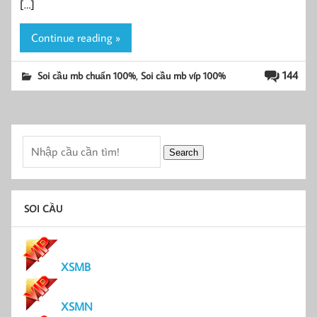
[…]
Continue reading »
,
144
Soi cầu mb chuẩn 100%
Soi cầu mb víp 100%
Search
SOI CẦU
XSMB
XSMN