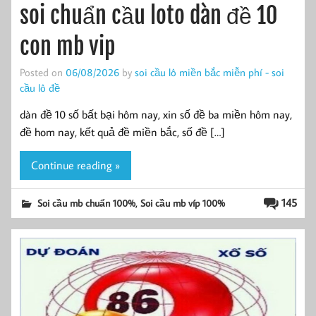
soi chuẩn cầu loto dàn đề 10
con mb vip
Posted on
06/08/2026
by
soi cầu lô miền bắc miễn phí - soi
cầu lô đề
dàn đề 10 số bất bại hôm nay, xin số đề ba miền hôm nay,
đề hom nay, kết quả đề miền bắc, số đề […]
Continue reading »
,
145
Soi cầu mb chuẩn 100%
Soi cầu mb víp 100%