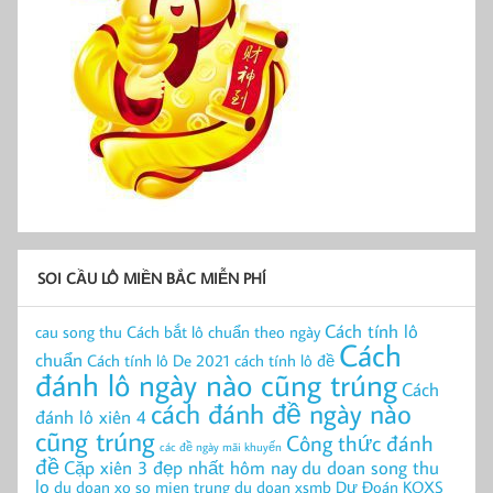
SOI CẦU LÔ MIỀN BẮC MIỄN PHÍ
Cách tính lô
cau song thu
Cách bắt lô chuẩn theo ngày
Cách
chuẩn
Cách tính lô De 2021
cách tính lô đề
đánh lô ngày nào cũng trúng
Cách
cách đánh đề ngày nào
đánh lô xiên 4
cũng trúng
Công thức đánh
các đề ngày mãi khuyến
đề
Cặp xiên 3 đẹp nhất hôm nay
du doan song thu
lo
du doan xo so mien trung
du doan xsmb
Dự Đoán KQXS