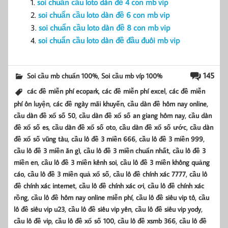
soi chuẩn cầu loto dàn đề 4 con mb vip
soi chuẩn cầu loto dàn đề 6 con mb vip
soi chuẩn cầu loto dàn đề 8 con mb vip
soi chuẩn cầu loto dàn đề đầu đuôi mb vip
,
145
Soi cầu mb chuẩn 100%
Soi cầu mb víp 100%
,
,
các đề miễn phí ecopark
các đề miễn phí excel
các đề miễn
,
,
,
phí ôn luyện
các đề ngày mãi khuyến
cầu dàn đề hôm nay online
,
,
cầu dàn đề xổ số 50
cầu dàn đề xổ số an giang hôm nay
cầu dàn
,
,
,
đề xổ số es
cầu dàn đề xổ số oto
cầu dàn đề xổ số ước
cầu dàn
,
,
,
đề xổ số vũng tàu
cầu lô đề 3 miền 666
cầu lô đề 3 miền 999
,
,
cầu lô đề 3 miền ăn gì
cầu lô đề 3 miền chuẩn nhất
cầu lô đề 3
,
,
miền en
cầu lô đề 3 miền kênh soi
cầu lô đề 3 miền không quảng
,
,
,
cáo
cầu lô đề 3 miền quả xổ số
cầu lô đề chính xác 7777
cầu lô
,
,
đề chính xác internet
cầu lô đề chính xác ơi
cầu lô đề chính xác
,
,
,
rồng
cầu lô đề hôm nay online miễn phí
cầu lô đề siêu vip tô
cầu
,
,
,
lô đề siêu vip u23
cầu lô đề siêu vip yên
cầu lô đề siêu vip yody
,
,
,
cầu lô đề vip
cầu lô đề xổ số 100
cầu lô đề xsmb 366
cầu lô đề