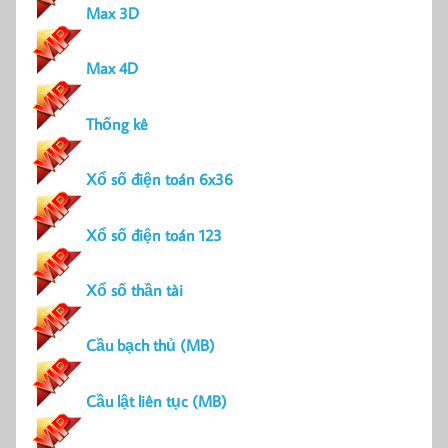
Max 3D
Max 4D
Thống kê
Xổ số điện toán 6x36
Xổ số điện toán 123
Xổ số thần tài
Cầu bạch thủ (MB)
Cầu lật liên tục (MB)