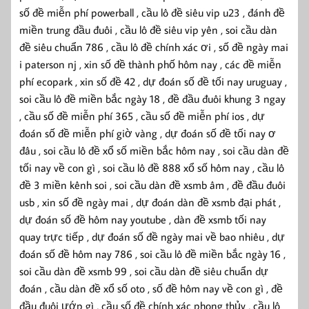
số đề miễn phí powerball , cầu lô đề siêu vip u23 , đánh đề
miền trung đầu đuôi , cầu lô đề siêu vip yên , soi cầu dàn
đề siêu chuẩn 786 , cầu lô đề chính xác ơi , số đề ngày mai
i paterson nj , xin số đề thành phố hôm nay , các đề miễn
phí ecopark , xin số đề 42 , dự đoán số đề tối nay uruguay ,
soi cầu lô đề miền bắc ngày 18 , đề đầu đuôi khung 3 ngay
, cầu số đề miễn phí 365 , cầu số đề miễn phí ios , dự
đoán số đề miễn phí giờ vàng , dự đoán số đề tối nay ơ
đâu , soi cầu lô đề xổ số miền bắc hôm nay , soi cầu dàn đề
tối nay về con gì , soi cầu lô đề 888 xổ số hôm nay , cầu lô
đề 3 miền kênh soi , soi cầu dàn đề xsmb âm , đề đầu đuôi
usb , xin số đề ngày mai , dự đoán dàn đề xsmb đại phát ,
dự đoán số đề hôm nay youtube , dàn đề xsmb tối nay
quay trực tiếp , dự đoán số đề ngày mai về bao nhiêu , dự
đoán số đề hôm nay 786 , soi cầu lô đề miền bắc ngày 16 ,
soi cầu dàn đề xsmb 99 , soi cầu dàn đề siêu chuẩn dự
đoán , cầu dàn đề xổ số oto , số đề hôm nay về con gì , đề
đầu đuôi ướp gì , cầu số đề chính xác phong thủy , cầu lô