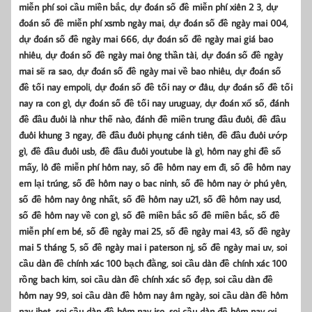
,
,
miễn phí soi cầu miền bắc
dự đoán số đề miễn phí xiên 2 3
dự
,
,
đoán số đề miễn phí xsmb ngày mai
dự đoán số đề ngày mai 004
,
dự đoán số đề ngày mai 666
dự đoán số đề ngày mai giá bao
,
,
nhiêu
dự đoán số đề ngày mai ông thần tài
dự đoán số đề ngày
,
,
mai sẽ ra sao
dự đoán số đề ngày mai về bao nhiêu
dự đoán số
,
,
đề tối nay empoli
dự đoán số đề tối nay ơ đâu
dự đoán số đề tối
,
,
,
nay ra con gì
dự đoán số đề tối nay uruguay
dự đoán xổ số
đánh
,
,
đề đầu đuôi là như thế nào
đánh đề miền trung đầu đuôi
đề đầu
,
,
đuôi khung 3 ngay
đề đầu đuôi phụng cánh tiên
đề đầu đuôi ướp
,
,
,
gì
đề đầu đuôi usb
đề đầu đuôi youtube là gì
hôm nay ghi đề số
,
,
,
mấy
lô đề miễn phí hôm nay
số đề hôm nay em đi
số đề hôm nay
,
,
,
em lại trúng
số đề hôm nay o bac ninh
số đề hôm nay ở phú yên
,
,
,
số đề hôm nay ông nhất
số đề hôm nay u21
số đề hôm nay usd
,
,
số đề hôm nay về con gì
số đề miền bắc số đề miền bắc
số đề
,
,
,
miễn phí em bé
số đề ngày mai 25
số đề ngày mai 43
số đề ngày
,
,
,
mai 5 tháng 5
số đề ngày mai i paterson nj
số đề ngày mai uv
soi
,
cầu dàn đề chính xác 100 bạch đằng
soi cầu dàn đề chính xác 100
,
,
rồng bach kim
soi cầu dàn đề chính xác số đẹp
soi cầu dàn đề
,
,
hôm nay 99
soi cầu dàn đề hôm nay âm ngày
soi cầu dàn đề hôm
,
,
nay ibet
soi cầu dàn đề hôm nay iso
soi cầu dàn đề hôm nay ơi