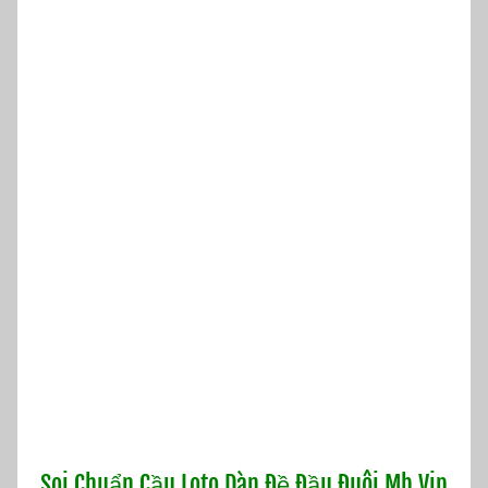
Soi Chuẩn Cầu Loto Dàn Đề Đầu Đuôi Mb Vip