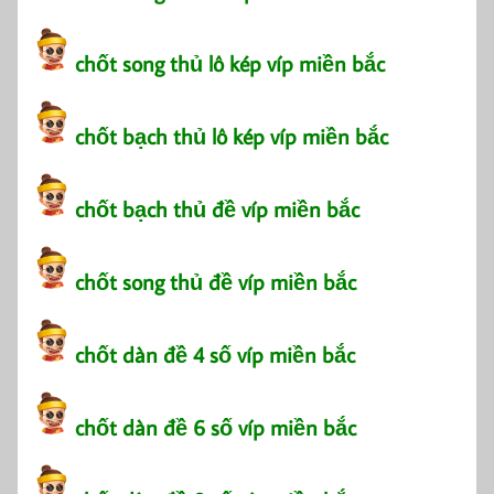
chốt song thủ lô kép víp miền bắc
chốt bạch thủ lô kép víp miền bắc
chốt bạch thủ đề víp miền bắc
chốt song thủ đề víp miền bắc
chốt dàn đề 4 số víp miền bắc
chốt dàn đề 6 số víp miền bắc