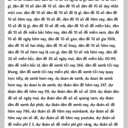
,
,
gì
dàn đề 10 số dàn đề 10 số
dàn đề 10 số dàn đề 10 số duy nhất
,
,
một con
dàn đề 10 số dàn đề 10 số đề là gì
dàn đề 10 số dàn đề
,
,
,
10 số hôm nay
dàn đề 10 số đề
dàn đề 10 số đề hôm nay
dàn đề
,
,
,
10 số đề là gì
dàn đề 10 số đề mb
dàn đề 10 số đề miền bắc
dàn
,
,
đề 10 số đề miền bắc hôm nay
dàn đề 10 số đề miền nam
dàn đề
,
,
,
10 số đề ngày hôm nay
dàn đề 10 số gan
dàn đề 10 số gia 100k
,
,
,
dàn đề 10 số hai nháy
dàn đề 10 số hnay
dàn đề 10 số hôm nay
,
,
dàn đề 10 số hôm nay là con gì
dàn đề 10 số mb hôm nay
dàn đề
,
,
,
20 số miền bắc
dàn đề 36 số ngày mai
dàn đề miền bắc 00-99
,
,
dàn đề miền bắc id
dàn đề xsmb tối nay 366
dàn đề xsmb tối nay
,
,
khung
dàn đề xsmb tối nay miễn phí
dàn đề xsmb tối nay quay
,
,
,
trực tiếp
de xsmb hom nay
du doan de xsmb
du doan de xsmb
,
,
,
hom nay
du doan lo de xsmb
dự đoán dàn đề hôm nay 247
dự
,
,
đoán dàn đề hôm nay 99
dự đoán dàn đề xổ số 204
dự đoán dàn
,
,
đề xổ số ngày mai
dự đoán dàn đề xổ số quảng nam
dự đoán
,
,
dàn đề xsmb đại phát
dự đoán dàn đề xsmb nay
dự đoán số đề
,
,
hôm nay 786
dự đoán số đề hôm nay eximbank
dự đoán số đề
,
,
hôm nay xin số đề
dự đoán số đề hôm nay youtube
dự đoán số
,
,
đề miễn phí 2 3
dự đoán số đề miễn phí giờ vàng
dự đoán số đề