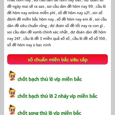
đề ngày mai sẽ ra sao , soi cầu dàn đề hôm nay 99 , cầu lô
đề hôm nay online miễn phí , số đề hôm nay u21 , xin số
đánh đề miền bắc hôm nay , số đề hôm nay em đi , soi cầu
dàn đề siêu chuẩn rông , dự đoán số đề tối nay ra con gì ,
soi cầu dàn đề xsmb chính xác nhất , dự đoán dàn đề hôm
nay 247 , cầu lô đề 3 miền quả xổ số , cầu lô đề xổ số 100 ,
số đề hôm nay o bac ninh
số chuẩn miền bắc siêu cấp
chốt bạch thủ lô víp miền bắc
chốt bạch thủ lô 2 nháy víp miền bắc
chốt song thủ lô víp miền bắc