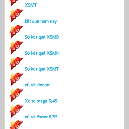
XSMT
kết quả hôm nay
Sổ kết quả XSMB
Sổ kết quả XSMN
Sổ kết quả XSMT
xổ số vietlott
Xo so mega 6/45
xổ số Power 6/55