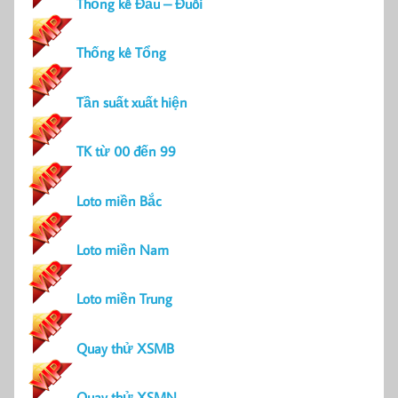
Thống kê Đầu – Đuôi
Thống kê Tổng
Tần suất xuất hiện
TK từ 00 đến 99
Loto miền Bắc
Loto miền Nam
Loto miền Trung
Quay thử XSMB
Quay thử XSMN