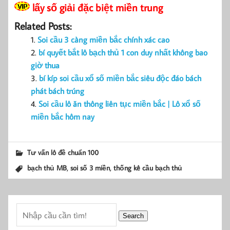
lấy số giải đặc biệt miền trung
Related Posts:
Soi cầu 3 càng miền bắc chính xác cao
bí quyết bắt lô bạch thủ 1 con duy nhất không bao
giờ thua
bí kíp soi cầu xổ số miền bắc siêu độc đáo bách
phát bách trúng
Soi cầu lô ăn thông liên tục miền bắc | Lô xổ số
miền bắc hôm nay
Tư vấn lô đề chuẩn 100
,
,
bạch thủ MB
soi số 3 miền
thống kê cầu bạch thủ
Search