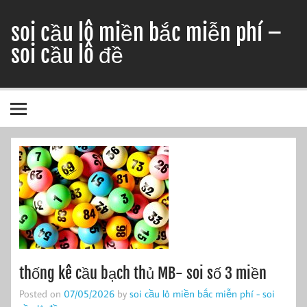
Skip
to
soi cầu lô miền bắc miễn phí –
content
soi cầu lô đề
soi cầu lô miền bắc miễn phí – soi cầu lô đề
thống kê cầu bạch thủ MB- soi số 3 miền
Posted on
07/05/2026
by
soi cầu lô miền bắc miễn phí - soi