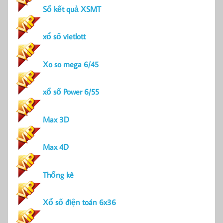
Sổ kết quả XSMT
xổ số vietlott
Xo so mega 6/45
xổ số Power 6/55
Max 3D
Max 4D
Thống kê
Xổ số điện toán 6x36