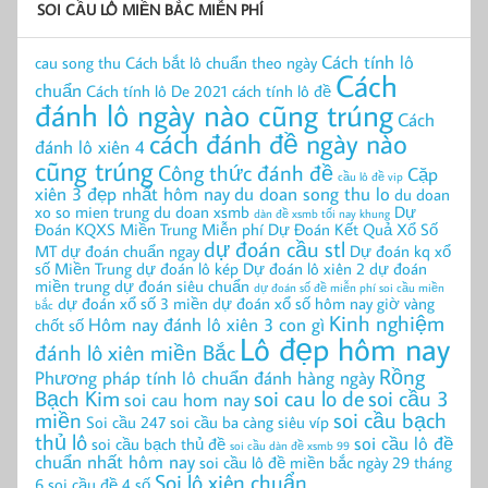
SOI CẦU LÔ MIỀN BẮC MIỄN PHÍ
Cách tính lô
cau song thu
Cách bắt lô chuẩn theo ngày
Cách
chuẩn
Cách tính lô De 2021
cách tính lô đề
đánh lô ngày nào cũng trúng
Cách
cách đánh đề ngày nào
đánh lô xiên 4
cũng trúng
Công thức đánh đề
Cặp
cầu lô đề vip
xiên 3 đẹp nhất hôm nay
du doan song thu lo
du doan
xo so mien trung
du doan xsmb
Dự
dàn đề xsmb tối nay khung
Đoán KQXS Miền Trung Miễn phí
Dự Đoán Kết Quả Xổ Số
dự đoán cầu stl
MT
dự đoán chuẩn ngay
Dự đoán kq xổ
số Miền Trung
dự đoán lô kép
Dự đoán lô xiên 2
dự đoán
miền trung
dự đoán siêu chuẩn
dự đoán số đề miễn phí soi cầu miền
dự đoán xổ số 3 miền
dự đoán xổ số hôm nay
giờ vàng
bắc
Kinh nghiệm
Hôm nay đánh lô xiên 3 con gì
chốt số
Lô đẹp hôm nay
đánh lô xiên miền Bắc
Rồng
Phương pháp tính lô chuẩn đánh hàng ngày
Bạch Kim
soi cau lo de
soi cầu 3
soi cau hom nay
miền
soi cầu bạch
Soi cầu 247
soi cầu ba càng siêu víp
thủ lô
soi cầu lô đề
soi cầu bạch thủ đề
soi cầu dàn đề xsmb 99
chuẩn nhất hôm nay
soi cầu lô đề miền bắc ngày 29 tháng
Soi lô xiên chuẩn
6
soi cầu đề 4 số