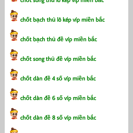
chốt bạch thủ lô kép víp miền bắc
chốt bạch thủ đề víp miền bắc
chốt song thủ đề víp miền bắc
chốt dàn đề 4 số víp miền bắc
chốt dàn đề 6 số víp miền bắc
chốt dàn đề 8 số víp miền bắc