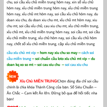
chu, soi cầu xỉu chủ miền trung hôm nay, xin số xỉu chủ
hôm nay, xỉu chủ miền trung hôm nay, xỉu chủ miền trung
hôm nay, xỉu chủ mt hôm nay, soi cầu xỉu chủ hôm nay, du
doan xiu chu, du doan xiu chu mt, xỉu chủ mt hôm nay, xiu
chu mt, soi cầu xỉu chủ, cau xiu chu mt, xỉu chủ miền trung,
xỉu chủ mt, xỉu chủ miền trung hôm nay, soi cầu mt, soi cầu
xỉu chủ miền trung, xỉu chủ hôm nay, soi cầu xỉu chủ hôm
nay, chốt số xỉu chủ miền trung, cặp xỉu chủ miền trung
cầu xíu chủ mt vip
– hom nay xiu chu so may –
cách soi
cầu miền trung
– soi chuẩn cầu loto xíu chủ mt vip – du
doan kq xo so mt – soi cau xiu chu –
soi cau xiu chu
Xỉu Chủ MIỀN TRUNG!
Chọn đúng địa chỉ soi cầu
chính là chìa khóa Thành Công của bạn. Số Siêu Chuẩn –
Ăn Chắc – Cam kết Ăn lớn. Đừng bỏ qua để hối tiếc nha
bạn!