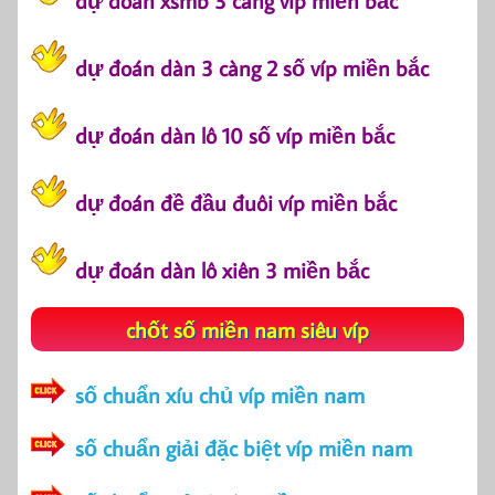
dự đoán dàn 3 càng 2 số víp miền bắc
dự đoán dàn lô 10 số víp miền bắc
dự đoán đề đầu đuôi víp miền bắc
dự đoán dàn lô xiên 3 miền bắc
chốt số miền nam siêu víp
số chuẩn xíu chủ víp miền nam
số chuẩn giải đặc biệt víp miền nam