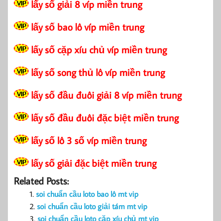
lấy số giải 8 víp miền trung
lấy số bao lô víp miền trung
lấy số cặp xíu chủ víp miền trung
lấy số song thủ lô víp miền trung
lấy số đầu đuôi giải 8 víp miền trung
lấy số đầu đuôi đặc biệt miền trung
lấy số lô 3 số víp miền trung
lấy số giải đặc biệt miền trung
Related Posts:
soi chuẩn cầu loto bao lô mt vip
soi chuẩn cầu loto giải tám mt vip
soi chuẩn cầu loto cặp xíu chủ mt vip