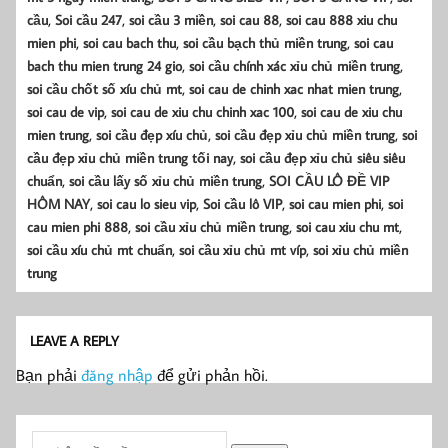
,
,
,
,
cầu
Soi cầu 247
soi cầu 3 miền
soi cau 88
soi cau 888 xiu chu
,
,
,
mien phi
soi cau bach thu
soi cầu bạch thủ miền trung
soi cau
,
,
bach thu mien trung 24 gio
soi cầu chính xác xỉu chủ miền trung
,
,
soi cầu chốt số xíu chủ mt
soi cau de chinh xac nhat mien trung
,
,
soi cau de vip
soi cau de xiu chu chinh xac 100
soi cau de xiu chu
,
,
,
mien trung
soi cầu đẹp xíu chủ
soi cầu đẹp xỉu chủ miền trung
soi
,
cầu đẹp xỉu chủ miền trung tối nay
soi cầu đẹp xỉu chủ siêu siêu
,
,
chuẩn
soi cầu lấy số xỉu chủ miền trung
SOI CẦU LÔ ĐỀ VIP
,
,
,
,
HÔM NAY
soi cau lo sieu vip
Soi cầu lô VIP
soi cau mien phi
soi
,
,
,
cau mien phi 888
soi cầu xỉu chủ miền trung
soi cau xiu chu mt
,
,
soi cầu xíu chủ mt chuẩn
soi cầu xỉu chủ mt víp
soi xỉu chủ miền
trung
LEAVE A REPLY
Bạn phải
đăng nhập
để gửi phản hồi.