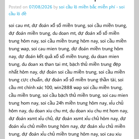
Posted on
07/08/2026
by
soi cầu lô miền bắc miễn phí - soi
cầu lô đề
soi cau mt, dự đoán xổ số miền trung, soi cầu miền trung,
dự đoán miền trung, du doan mt, dự đoán xổ số miền
trung hôm nay, soi cầu miền trung hôm nay, soi cầu miền
trung wap, soi cau mien trung, dự đoán miền trung hôm
nay, dự đoán kết quả xổ số miền trung, du doan mien
trung, du doan xs than tai mt, bạch thủ miền trung đẹp
nhất hôm nay, dự đoán soi cầu miền trung, soi cầu miền
trung cực chuẩn, dự đoán xổ số miền trung thần tài, soi
cầu mt chính xác 100, win2888 wap soi cầu miền trung,
cầu miền trung, soi cầu bạch thủ miền trung, soi cau mien
trung hom nay, soi cầu 24h miền trung hôm nay, xỉu chủ
hôm nay, du doan xiu chu mt, du doan xiu chu mt hom nay,
dự đoán xsmt xỉu chủ, dự đoán xsmt xỉu chủ hôm nay, dự
đoán xỉu chủ miền trung hôm nay, dự đoán xỉu chủ miền
trung, dự đoán xỉu chủ miền trung hôm nay, soi cau xiu