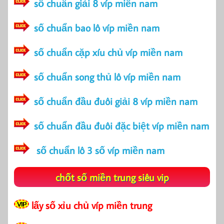
số chuẩn giải 8 víp miền nam
số chuẩn bao lô víp miền nam
số chuẩn cặp xíu chủ víp miền nam
số chuẩn song thủ lô víp miền nam
số chuẩn đầu đuôi giải 8 víp miền nam
số chuẩn đầu đuôi đặc biệt víp miền nam
số chuẩn lô 3 số víp miền nam
chốt số miền trung siêu vip
lấy số xỉu chủ víp miền trung