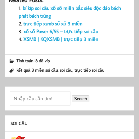
bí kíp soi cầu xổ số miền bắc siêu độc đáo bách
phát bách trúng
trực tiếp xsmb sổ xố 3 miền
xổ số Power 6/55 – trực tiếp soi cầu
XSMB | KQXSMB | trực tiếp 3 miền
Tính toán lô đề víp
,
,
kết quả 3 miền soi cầu
soi cầu
trực tiếp soi cầu
Search
SOI CẦU