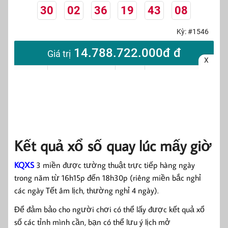
Kết quả xổ số quay lúc mấy giờ
KQXS
3 miền được tường thuật trực tiếp hàng ngày
trong năm từ 16h15p đến 18h30p (riêng miền bắc nghỉ
các ngày Tết âm lịch, thường nghỉ 4 ngày).
Để đảm bảo cho người chơi có thể lấy được kết quả xổ
số các tỉnh mình cần, bạn có thể lưu ý lịch mở