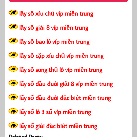
lấy số xỉu chủ víp miền trung
lấy số giải 8 víp miền trung
lấy số bao lô víp miền trung
lấy số cặp xíu chủ víp miền trung
lấy số song thủ lô víp miền trung
lấy số đầu đuôi giải 8 víp miền trung
lấy số đầu đuôi đặc biệt miền trung
lấy số lô 3 số víp miền trung
lấy số giải đặc biệt miền trung
Related Posts: