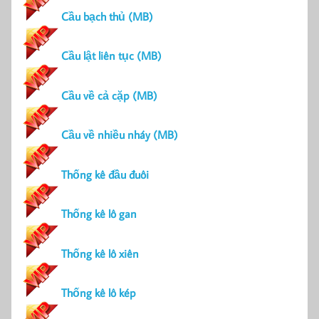
Cầu bạch thủ (MB)
Cầu lật liên tục (MB)
Cầu về cả cặp (MB)
Cầu về nhiều nháy (MB)
Thống kê đầu đuôi
Thống kê lô gan
Thống kê lô xiên
Thống kê lô kép