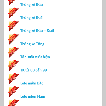
Thống kê Đầu
Thống kê Đuôi
Thống kê Đầu – Đuôi
Thống kê Tổng
Tần suất xuất hiện
TK từ 00 đến 99
Loto miền Bắc
Loto miền Nam