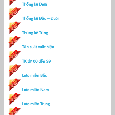
Thống kê Đuôi
Thống kê Đầu – Đuôi
Thống kê Tổng
Tần suất xuất hiện
TK từ 00 đến 99
Loto miền Bắc
Loto miền Nam
Loto miền Trung