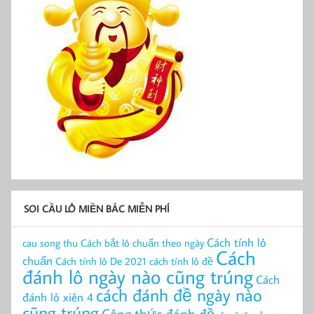
SOI CẦU LÔ MIỀN BẮC MIỄN PHÍ
Cách tính lô
cau song thu
Cách bắt lô chuẩn theo ngày
Cách
chuẩn
Cách tính lô De 2021
cách tính lô đề
đánh lô ngày nào cũng trúng
Cách
cách đánh đề ngày nào
đánh lô xiên 4
cũng trúng
Công thức đánh đề