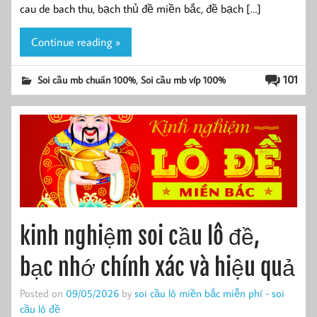
cau de bach thu, bạch thủ đề miền bắc, đề bạch […]
Continue reading »
,
101
Soi cầu mb chuẩn 100%
Soi cầu mb víp 100%
kinh nghiệm soi cầu lô đề,
bạc nhớ chính xác và hiệu quả
Posted on
09/05/2026
by
soi cầu lô miền bắc miễn phí - soi
cầu lô đề