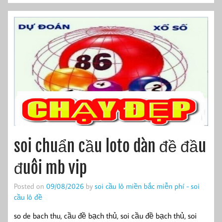
soi chuẩn cầu loto dàn đề đầu
đuôi mb vip
Posted on
09/08/2026
by
soi cầu lô miền bắc miễn phí - soi
cầu lô đề
so de bach thu, cầu đề bạch thủ, soi cầu đề bạch thủ, soi