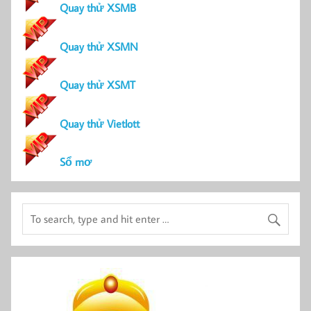
Quay thử XSMB
Quay thử XSMN
Quay thử XSMT
Quay thử Vietlott
Sổ mơ