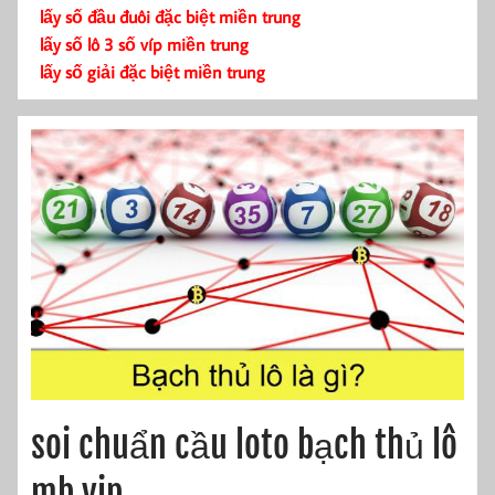
lấy số đầu đuôi đặc biệt miền trung
lấy số lô 3 số víp miền trung
lấy số giải đặc biệt miền trung
soi chuẩn cầu loto bạch thủ lô
mb vip