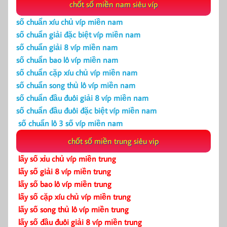
chốt số miền nam siêu víp
số chuẩn xíu chủ víp miền nam
số chuẩn giải đặc biệt víp miền nam
số chuẩn giải 8 víp miền nam
số chuẩn bao lô víp miền nam
số chuẩn cặp xíu chủ víp miền nam
số chuẩn song thủ lô víp miền nam
số chuẩn đầu đuôi giải 8 víp miền nam
số chuẩn đầu đuôi đặc biệt víp miền nam
số chuẩn lô 3 số víp miền nam
chốt số miền trung siêu vip
lấy số xỉu chủ víp miền trung
lấy số giải 8 víp miền trung
lấy số bao lô víp miền trung
lấy số cặp xíu chủ víp miền trung
lấy số song thủ lô víp miền trung
lấy số đầu đuôi giải 8 víp miền trung