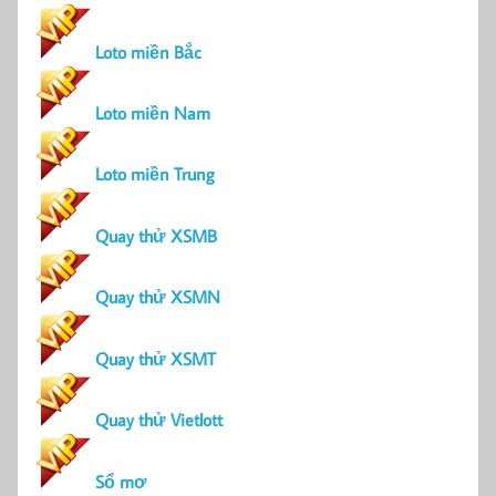
Loto miền Bắc
Loto miền Nam
Loto miền Trung
Quay thử XSMB
Quay thử XSMN
Quay thử XSMT
Quay thử Vietlott
Sổ mơ