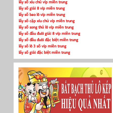
lấy số xỉu chủ víp miền trung
lấy số giải 8 víp miền trung
lấy số bao lô víp miền trung
lấy số cặp xíu chủ víp miền trung
lấy số song thủ lô víp miền trung
lấy số đầu đuôi giải 8 víp miền trung
lấy số đầu đuôi đặc biệt miền trung
lấy số lô 3 số víp miền trung
lấy số giải đặc biệt miền trung