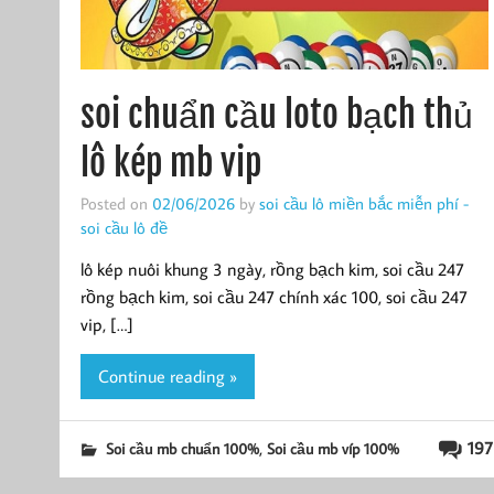
soi chuẩn cầu loto bạch thủ
lô kép mb vip
Posted on
02/06/2026
by
soi cầu lô miền bắc miễn phí -
soi cầu lô đề
lô kép nuôi khung 3 ngày, rồng bạch kim, soi cầu 247
rồng bạch kim, soi cầu 247 chính xác 100, soi cầu 247
vip, […]
Continue reading »
,
197
Soi cầu mb chuẩn 100%
Soi cầu mb víp 100%