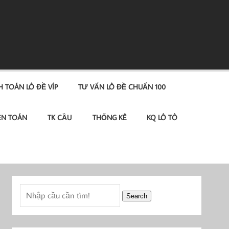
H TOÁN LÔ ĐỀ VÍP
TƯ VẤN LÔ ĐỀ CHUẨN 100
ỆN TOÁN
TK CẦU
THỐNG KÊ
KQ LÔ TÔ
Search