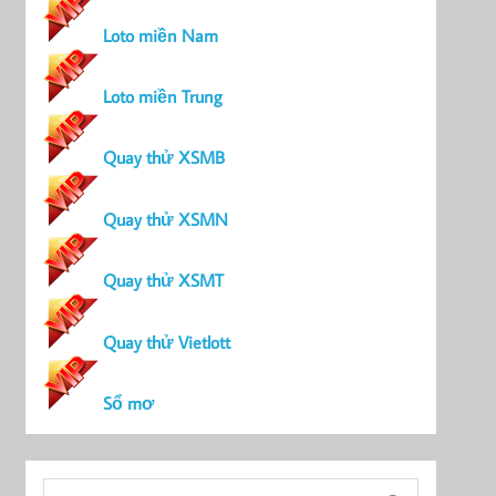
Loto miền Nam
Loto miền Trung
Quay thử XSMB
Quay thử XSMN
Quay thử XSMT
Quay thử Vietlott
Sổ mơ