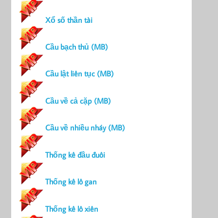
Xổ số thần tài
Cầu bạch thủ (MB)
Cầu lật liên tục (MB)
Cầu về cả cặp (MB)
Cầu về nhiều nháy (MB)
Thống kê đầu đuôi
Thống kê lô gan
Thống kê lô xiên