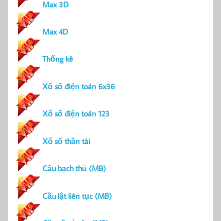
Max 3D
Max 4D
Thống kê
Xổ số điện toán 6x36
Xổ số điện toán 123
Xổ số thần tài
Cầu bạch thủ (MB)
Cầu lật liên tục (MB)