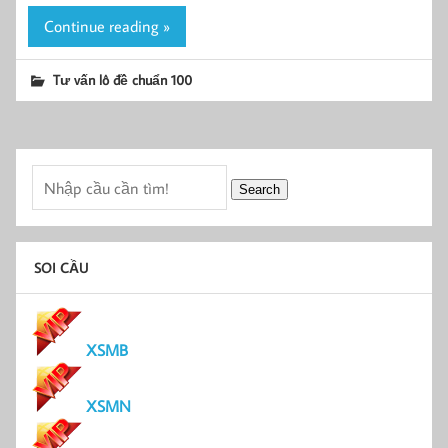
Continue reading »
Tư vấn lô đề chuẩn 100
Search
SOI CẦU
XSMB
XSMN