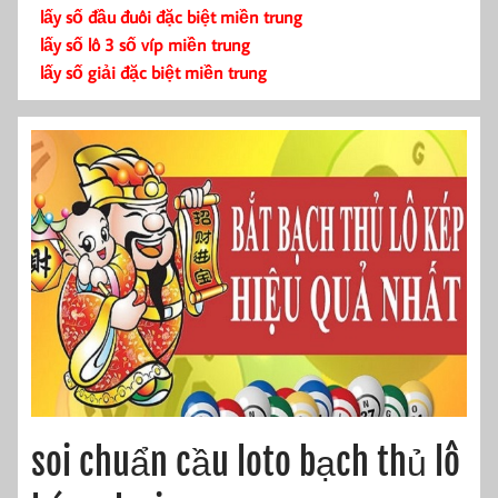
lấy số đầu đuôi đặc biệt miền trung
lấy số lô 3 số víp miền trung
lấy số giải đặc biệt miền trung
soi chuẩn cầu loto bạch thủ lô