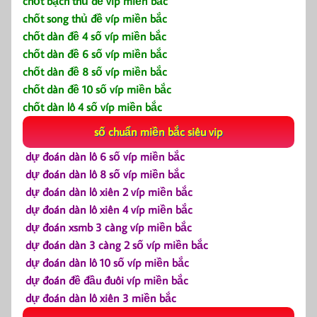
chốt bạch thủ đề víp miền bắc
chốt song thủ đề víp miền bắc
chốt dàn đề 4 số víp miền bắc
chốt dàn đề 6 số víp miền bắc
chốt dàn đề 8 số víp miền bắc
chốt dàn đề 10 số víp miền bắc
chốt dàn lô 4 số víp miền bắc
số chuẩn miền bắc siêu vip
dự đoán dàn lô 6 số víp miền bắc
dự đoán dàn lô 8 số víp miền bắc
dự đoán dàn lô xiên 2 víp miền bắc
dự đoán dàn lô xiên 4 víp miền bắc
dự đoán xsmb 3 càng víp miền bắc
dự đoán dàn 3 càng 2 số víp miền bắc
dự đoán dàn lô 10 số víp miền bắc
dự đoán đề đầu đuôi víp miền bắc
dự đoán dàn lô xiên 3 miền bắc