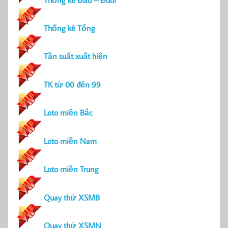
Thống kê Tổng
Tần suất xuất hiện
TK từ 00 đến 99
Loto miền Bắc
Loto miền Nam
Loto miền Trung
Quay thử XSMB
Quay thử XSMN