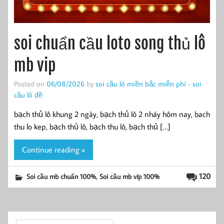
soi chuẩn cầu loto song thủ lô
mb vip
Posted on
06/08/2026
by
soi cầu lô miền bắc miễn phí - soi
cầu lô đề
bạch thủ lô khung 2 ngày, bạch thủ lô 2 nháy hôm nay, bach
thu lo kep, bạch thủ lô, bạch thu lô, bạch thủ […]
Continue reading »
,
120
Soi cầu mb chuẩn 100%
Soi cầu mb víp 100%