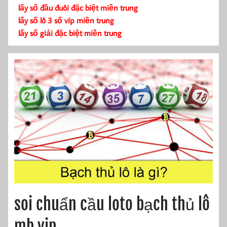
lấy số đầu đuôi đặc biệt miền trung
lấy số lô 3 số víp miền trung
lấy số giải đặc biệt miền trung
soi chuẩn cầu loto bạch thủ lô
mb vip