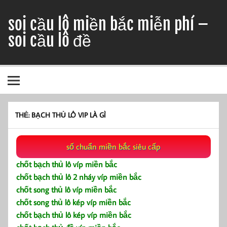
Skip
to
soi cầu lô miền bắc miễn phí –
content
soi cầu lô đề
soi cầu lô miền bắc miễn phí – soi cầu lô đề
THẺ:
BẠCH THỦ LÔ VIP LÀ GÌ
số chuẩn miền bắc siêu cấp
chốt bạch thủ lô víp miền bắc
chốt bạch thủ lô 2 nháy víp miền bắc
chốt song thủ lô víp miền bắc
chốt song thủ lô kép víp miền bắc
chốt bạch thủ lô kép víp miền bắc