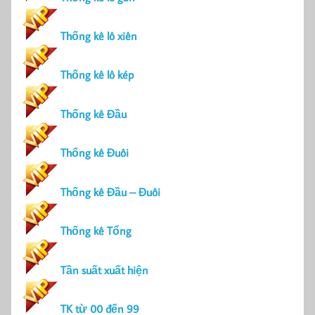
Thống kê lô xiên
Thống kê lô kép
Thống kê Đầu
Thống kê Đuôi
Thống kê Đầu – Đuôi
Thống kê Tổng
Tần suất xuất hiện
TK từ 00 đến 99