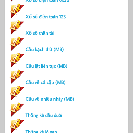
Xổ số điện toán 6x36
Xổ số điện toán 123
Xổ số thần tài
Cầu bạch thủ (MB)
Cầu lật liên tục (MB)
Cầu về cả cặp (MB)
Cầu về nhiều nháy (MB)
Thống kê đầu đuôi
Thống kê lô gan