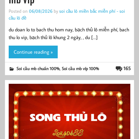
Posted on
06/08/2026
by
soi cầu lô miền bắc miễn phí - soi
cầu lô đề
du doan lo to bach thu hom nay, bạch thủ lô miễn phí, bach
thu lo vip, bạch thủ lô khung 2 ngày, , du […]
Continue reading »
,
165
Soi cầu mb chuẩn 100%
Soi cầu mb víp 100%