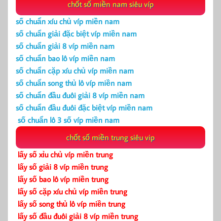
chốt số miền nam siêu víp
số chuẩn xíu chủ víp miền nam
số chuẩn giải đặc biệt víp miền nam
số chuẩn giải 8 víp miền nam
số chuẩn bao lô víp miền nam
số chuẩn cặp xíu chủ víp miền nam
số chuẩn song thủ lô víp miền nam
số chuẩn đầu đuôi giải 8 víp miền nam
số chuẩn đầu đuôi đặc biệt víp miền nam
số chuẩn lô 3 số víp miền nam
chốt số miền trung siêu vip
lấy số xỉu chủ víp miền trung
lấy số giải 8 víp miền trung
lấy số bao lô víp miền trung
lấy số cặp xíu chủ víp miền trung
lấy số song thủ lô víp miền trung
lấy số đầu đuôi giải 8 víp miền trung