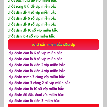
chốt bạch thủ đề víp miền bắc
chốt song thủ đề víp miền bắc
chốt dàn đề 4 số víp miền bắc
chốt dàn đề 6 số víp miền bắc
chốt dàn đề 8 số víp miền bắc
chốt dàn đề 10 số víp miền bắc
chốt dàn lô 4 số víp miền bắc
số chuẩn miền bắc siêu vip
dự đoán dàn lô 6 số víp miền bắc
dự đoán dàn lô 8 số víp miền bắc
dự đoán dàn lô xiên 2 víp miền bắc
dự đoán dàn lô xiên 4 víp miền bắc
dự đoán xsmb 3 càng víp miền bắc
dự đoán dàn 3 càng 2 số víp miền bắc
dự đoán dàn lô 10 số víp miền bắc
dự đoán đề đầu đuôi víp miền bắc
dự đoán dàn lô xiên 3 miền bắc