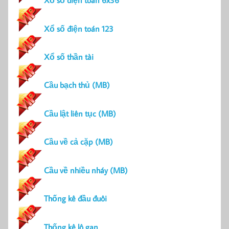
Xổ số điện toán 6x36
Xổ số điện toán 123
Xổ số thần tài
Cầu bạch thủ (MB)
Cầu lật liên tục (MB)
Cầu về cả cặp (MB)
Cầu về nhiều nháy (MB)
Thống kê đầu đuôi
Thống kê lô gan