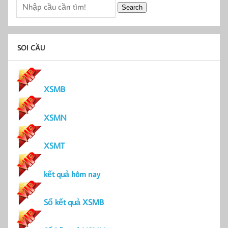
Search
SOI CẦU
XSMB
XSMN
XSMT
kết quả hôm nay
Sổ kết quả XSMB