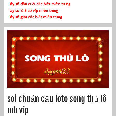
lấy số đầu đuôi đặc biệt miền trung
lấy số lô 3 số víp miền trung
lấy số giải đặc biệt miền trung
soi chuẩn cầu loto song thủ lô
mb vip