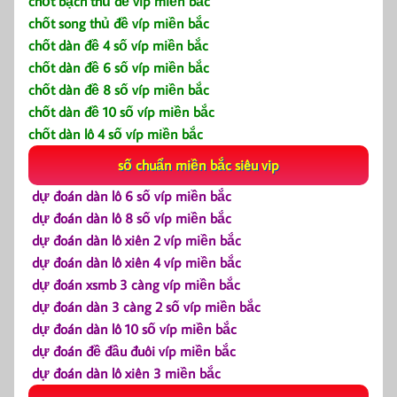
chốt bạch thủ đề víp miền bắc
chốt song thủ đề víp miền bắc
chốt dàn đề 4 số víp miền bắc
chốt dàn đề 6 số víp miền bắc
chốt dàn đề 8 số víp miền bắc
chốt dàn đề 10 số víp miền bắc
chốt dàn lô 4 số víp miền bắc
số chuẩn miền bắc siêu vip
dự đoán dàn lô 6 số víp miền bắc
dự đoán dàn lô 8 số víp miền bắc
dự đoán dàn lô xiên 2 víp miền bắc
dự đoán dàn lô xiên 4 víp miền bắc
dự đoán xsmb 3 càng víp miền bắc
dự đoán dàn 3 càng 2 số víp miền bắc
dự đoán dàn lô 10 số víp miền bắc
dự đoán đề đầu đuôi víp miền bắc
dự đoán dàn lô xiên 3 miền bắc