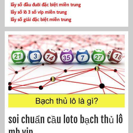
lấy số đầu đuôi đặc biệt miền trung
lấy số lô 3 số víp miền trung
lấy số giải đặc biệt miền trung
soi chuẩn cầu loto bạch thủ lô
mb vip