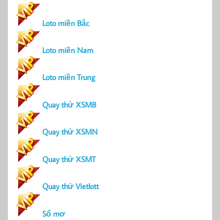
Loto miền Bắc
Loto miền Nam
Loto miền Trung
Quay thử XSMB
Quay thử XSMN
Quay thử XSMT
Quay thử Vietlott
Sổ mơ