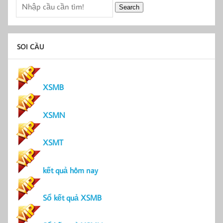
Search
SOI CẦU
XSMB
XSMN
XSMT
kết quả hôm nay
Sổ kết quả XSMB