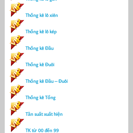
Thống kê lô xiên
Thống kê lô kép
Thống kê Đầu
Thống kê Đuôi
Thống kê Đầu – Đuôi
Thống kê Tổng
Tần suất xuất hiện
TK từ 00 đến 99