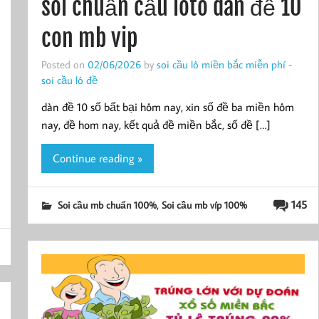
soi chuẩn cầu loto dàn đề 10
con mb vip
Posted on
02/06/2026
by
soi cầu lô miền bắc miễn phí -
soi cầu lô đề
dàn đề 10 số bất bại hôm nay, xin số đề ba miền hôm
nay, đề hom nay, kết quả đề miền bắc, số đề […]
Continue reading »
,
145
Soi cầu mb chuẩn 100%
Soi cầu mb víp 100%