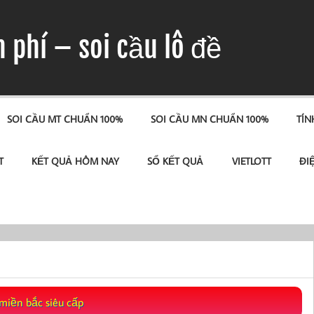
 phí – soi cầu lô đề
SOI CẦU MT CHUẨN 100%
SOI CẦU MN CHUẨN 100%
TÍN
T
KẾT QUẢ HÔM NAY
SỔ KẾT QUẢ
VIETLOTT
ĐI
miền bắc siêu cấp