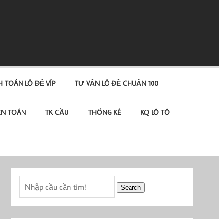
H TOÁN LÔ ĐỀ VÍP
TƯ VẤN LÔ ĐỀ CHUẨN 100
ỆN TOÁN
TK CẦU
THỐNG KÊ
KQ LÔ TÔ
Search