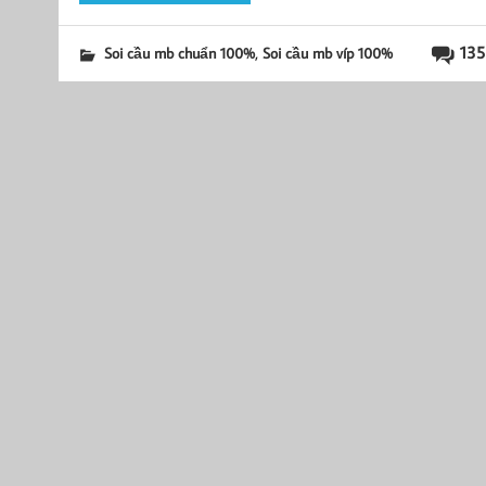
,
135
Soi cầu mb chuẩn 100%
Soi cầu mb víp 100%