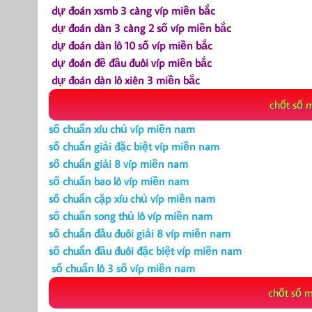
dự đoán xsmb 3 càng víp miền bắc
dự đoán dàn 3 càng 2 số víp miền bắc
dự đoán dàn lô 10 số víp miền bắc
dự đoán đề đầu đuôi víp miền bắc
dự đoán dàn lô xiên 3 miền bắc
chốt số 
số chuẩn xíu chủ víp miền nam
số chuẩn giải đặc biệt víp miền nam
số chuẩn giải 8 víp miền nam
số chuẩn bao lô víp miền nam
số chuẩn cặp xíu chủ víp miền nam
số chuẩn song thủ lô víp miền nam
số chuẩn đầu đuôi giải 8 víp miền nam
số chuẩn đầu đuôi đặc biệt víp miền nam
số chuẩn lô 3 số víp miền nam
chốt số m