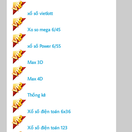
xổ số vietlott
Xo so mega 6/45
xổ số Power 6/55
Max 3D
Max 4D
Thống kê
Xổ số điện toán 6x36
Xổ số điện toán 123