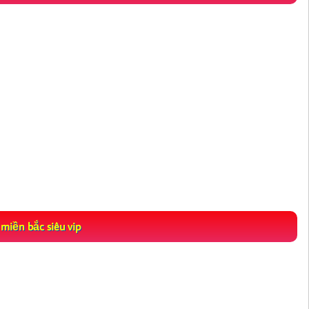
miền bắc siêu vip