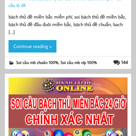
cầu lô đề
bạch thủ đề miền bắc miễn phí, soi bạch thủ đề miền bắc,
bạch thủ đề đầu đuôi miền bắc, bạch thủ đề chuẩn, bach
[…]
Continue reading »
,
144
Soi cầu mb chuẩn 100%
Soi cầu mb víp 100%