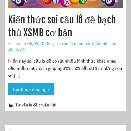
Kiến thức soi cầu lô đề bạch
thủ XSMB cơ bản
Posted on
06/05/2026
by
soi cầu lô miền bắc miễn phí - soi
cầu lô đề
Hiện nay soi cầu lô đề có rất nhiều hình thức khác nhau,
đều nhằm mục đích giúp người chơi bắt được những con
số […]
Continue reading »
Tư vấn lô đề chuẩn 100