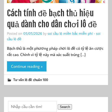
Cách tính đề bạch thủ hiệu
quả dành cho dân chơi lô đề
Posted on
05/05/2026
by
soi cầu lô miền bắc miễn phí - soi
cầu lô đề
Bạch thủ là một phương pháp chơi lô đề có tỷ lệ ăn cược
rất cao. Chính vì tỷ lệ này mà xác suất trúng […]
Continue reading »
Tư vấn lô đề chuẩn 100
Search