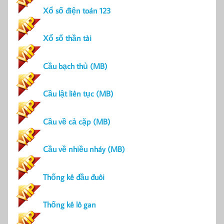
Xổ số điện toán 123
Xổ số thần tài
Cầu bạch thủ (MB)
Cầu lật liên tục (MB)
Cầu về cả cặp (MB)
Cầu về nhiều nháy (MB)
Thống kê đầu đuôi
Thống kê lô gan