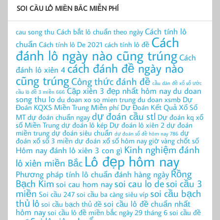
SOI CẦU LÔ MIỀN BẮC MIỄN PHÍ
Cách tính lô
cau song thu
Cách bắt lô chuẩn theo ngày
Cách
chuẩn
Cách tính lô De 2021
cách tính lô đề
đánh lô ngày nào cũng trúng
Cách
cách đánh đề ngày nào
đánh lô xiên 4
cũng trúng
Công thức đánh đề
cầu dàn đề xổ số ước
Cặp xiên 3 đẹp nhất hôm nay
du doan
cầu lô đề 3 miền 666
song thu lo
du doan xo so mien trung
du doan xsmb
Dự
Đoán KQXS Miền Trung Miễn phí
Dự Đoán Kết Quả Xổ Số
dự đoán cầu stl
MT
dự đoán chuẩn ngay
Dự đoán kq xổ
số Miền Trung
dự đoán lô kép
Dự đoán lô xiên 2
dự đoán
miền trung
dự đoán siêu chuẩn
dự
dự đoán số đề hôm nay 786
đoán xổ số 3 miền
dự đoán xổ số hôm nay
giờ vàng chốt số
Kinh nghiệm đánh
Hôm nay đánh lô xiên 3 con gì
Lô đẹp hôm nay
lô xiên miền Bắc
Rồng
Phương pháp tính lô chuẩn đánh hàng ngày
Bạch Kim
soi cau lo de
soi cầu 3
soi cau hom nay
miền
soi cầu bạch
Soi cầu 247
soi cầu ba càng siêu víp
thủ lô
soi cầu lô đề chuẩn nhất
soi cầu bạch thủ đề
hôm nay
soi cầu lô đề miền bắc ngày 29 tháng 6
soi cầu đề