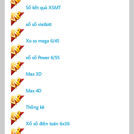
Sổ kết quả XSMT
xổ số vietlott
Xo so mega 6/45
xổ số Power 6/55
Max 3D
Max 4D
Thống kê
Xổ số điện toán 6x36