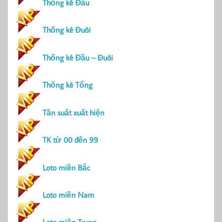
Thống kê Đầu
Thống kê Đuôi
Thống kê Đầu – Đuôi
Thống kê Tổng
Tần suất xuất hiện
TK từ 00 đến 99
Loto miền Bắc
Loto miền Nam