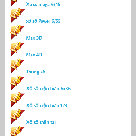
Xo so mega 6/45
xổ số Power 6/55
Max 3D
Max 4D
Thống kê
Xổ số điện toán 6x36
Xổ số điện toán 123
Xổ số thần tài