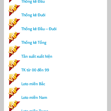
Thống kê Đầu
Thống kê Đuôi
Thống kê Đầu – Đuôi
Thống kê Tổng
Tần suất xuất hiện
TK từ 00 đến 99
Loto miền Bắc
Loto miền Nam