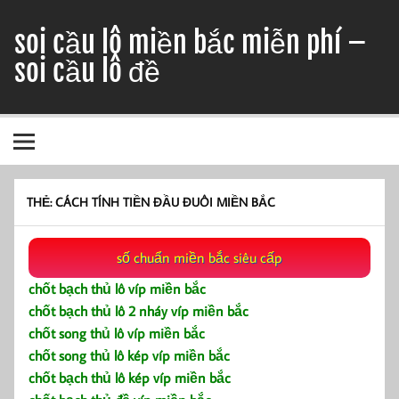
Skip
to
soi cầu lô miền bắc miễn phí –
content
soi cầu lô đề
soi cầu lô miền bắc miễn phí – soi cầu lô đề
THẺ:
CÁCH TÍNH TIỀN ĐẦU ĐUÔI MIỀN BẮC
số chuẩn miền bắc siêu cấp
chốt bạch thủ lô víp miền bắc
chốt bạch thủ lô 2 nháy víp miền bắc
chốt song thủ lô víp miền bắc
chốt song thủ lô kép víp miền bắc
chốt bạch thủ lô kép víp miền bắc