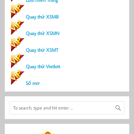
Loto miền Trung
Quay thử XSMB
Quay thử XSMN
Quay thử XSMT
Quay thử Vietlott
Sổ mơ