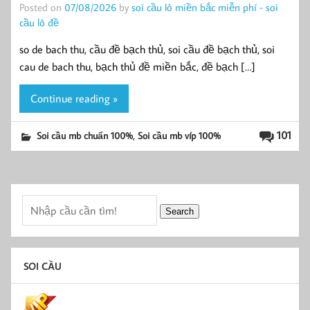
Posted on
07/08/2026
by
soi cầu lô miền bắc miễn phí - soi
cầu lô đề
so de bach thu, cầu đề bạch thủ, soi cầu đề bạch thủ, soi
cau de bach thu, bạch thủ đề miền bắc, đề bạch […]
Continue reading »
,
101
Soi cầu mb chuẩn 100%
Soi cầu mb víp 100%
Search
SOI CẦU