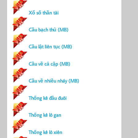
Xổ số thần tài
Cầu bạch thủ (MB)
Cầu lật liên tục (MB)
Cầu về cả cặp (MB)
Cầu về nhiều nháy (MB)
Thống kê đầu đuôi
Thống kê lô gan
Thống kê lô xiên