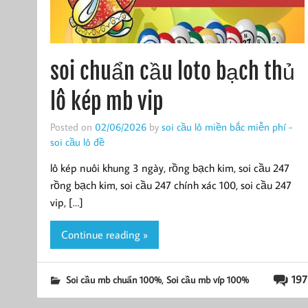
soi chuẩn cầu loto bạch thủ
lô kép mb vip
Posted on
02/06/2026
by
soi cầu lô miền bắc miễn phí -
soi cầu lô đề
lô kép nuôi khung 3 ngày, rồng bạch kim, soi cầu 247
rồng bạch kim, soi cầu 247 chính xác 100, soi cầu 247
vip, […]
Continue reading »
,
197
Soi cầu mb chuẩn 100%
Soi cầu mb víp 100%