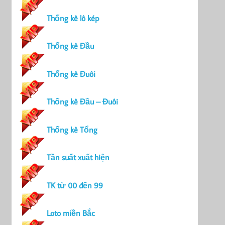
Thống kê lô kép
Thống kê Đầu
Thống kê Đuôi
Thống kê Đầu – Đuôi
Thống kê Tổng
Tần suất xuất hiện
TK từ 00 đến 99
Loto miền Bắc