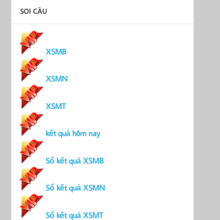
SOI CẦU
XSMB
XSMN
XSMT
kết quả hôm nay
Sổ kết quả XSMB
Sổ kết quả XSMN
Sổ kết quả XSMT