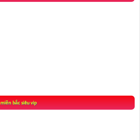
miền bắc siêu vip