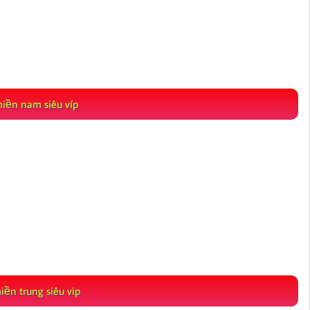
miền nam siêu víp
iền trung siêu vip