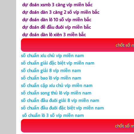
dự đoán xsmb 3 càng víp miền bắc
dự đoán dàn 3 càng 2 số víp miền bắc
dự đoán dàn lô 10 số víp miền bắc
dự đoán đề đầu đuôi víp miền bắc
dự đoán dàn lô xiên 3 miền bắc
chốt số 
số chuẩn xíu chủ víp miền nam
số chuẩn giải đặc biệt víp miền nam
số chuẩn giải 8 víp miền nam
số chuẩn bao lô víp miền nam
số chuẩn cặp xíu chủ víp miền nam
số chuẩn song thủ lô víp miền nam
số chuẩn đầu đuôi giải 8 víp miền nam
số chuẩn đầu đuôi đặc biệt víp miền nam
số chuẩn lô 3 số víp miền nam
chốt số m