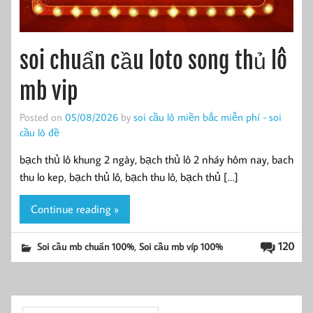
soi chuẩn cầu loto song thủ lô
mb vip
Posted on
05/08/2026
by
soi cầu lô miền bắc miễn phí - soi
cầu lô đề
bạch thủ lô khung 2 ngày, bạch thủ lô 2 nháy hôm nay, bach
thu lo kep, bạch thủ lô, bạch thu lô, bạch thủ […]
Continue reading »
,
120
Soi cầu mb chuẩn 100%
Soi cầu mb víp 100%