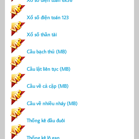
Xổ số điện toán 6x36
Xổ số điện toán 123
Xổ số thần tài
Cầu bạch thủ (MB)
Cầu lật liên tục (MB)
Cầu về cả cặp (MB)
Cầu về nhiều nháy (MB)
Thống kê đầu đuôi
Thống kê lô gan