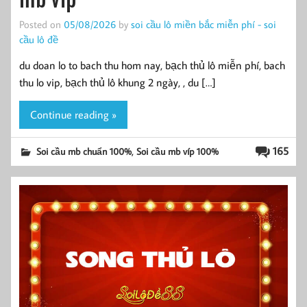
Posted on
05/08/2026
by
soi cầu lô miền bắc miễn phí - soi
cầu lô đề
du doan lo to bach thu hom nay, bạch thủ lô miễn phí, bach
thu lo vip, bạch thủ lô khung 2 ngày, , du […]
Continue reading »
,
165
Soi cầu mb chuẩn 100%
Soi cầu mb víp 100%