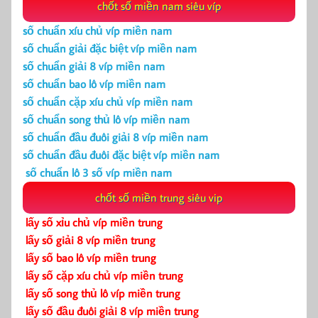
chốt số miền nam siêu víp
số chuẩn xíu chủ víp miền nam
số chuẩn giải đặc biệt víp miền nam
số chuẩn giải 8 víp miền nam
số chuẩn bao lô víp miền nam
số chuẩn cặp xíu chủ víp miền nam
số chuẩn song thủ lô víp miền nam
số chuẩn đầu đuôi giải 8 víp miền nam
số chuẩn đầu đuôi đặc biệt víp miền nam
số chuẩn lô 3 số víp miền nam
chốt số miền trung siêu vip
lấy số xỉu chủ víp miền trung
lấy số giải 8 víp miền trung
lấy số bao lô víp miền trung
lấy số cặp xíu chủ víp miền trung
lấy số song thủ lô víp miền trung
lấy số đầu đuôi giải 8 víp miền trung