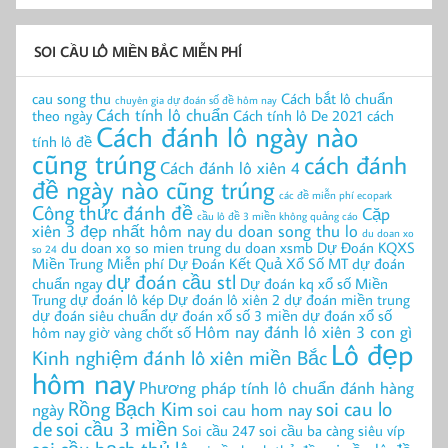
SOI CẦU LÔ MIỀN BẮC MIỄN PHÍ
cau song thu
Cách bắt lô chuẩn
chuyên gia dự đoán số đề hôm nay
Cách tính lô chuẩn
theo ngày
Cách tính lô De 2021
cách
Cách đánh lô ngày nào
tính lô đề
cũng trúng
cách đánh
Cách đánh lô xiên 4
đề ngày nào cũng trúng
các đề miễn phí ecopark
Công thức đánh đề
Cặp
cầu lô đề 3 miền không quảng cáo
xiên 3 đẹp nhất hôm nay
du doan song thu lo
du doan xo
du doan xo so mien trung
du doan xsmb
Dự Đoán KQXS
so 24
Miền Trung Miễn phí
Dự Đoán Kết Quả Xổ Số MT
dự đoán
dự đoán cầu stl
chuẩn ngay
Dự đoán kq xổ số Miền
Trung
dự đoán lô kép
Dự đoán lô xiên 2
dự đoán miền trung
dự đoán siêu chuẩn
dự đoán xổ số 3 miền
dự đoán xổ số
Hôm nay đánh lô xiên 3 con gì
hôm nay
giờ vàng chốt số
Lô đẹp
Kinh nghiệm đánh lô xiên miền Bắc
hôm nay
Phương pháp tính lô chuẩn đánh hàng
Rồng Bạch Kim
soi cau lo
ngày
soi cau hom nay
de
soi cầu 3 miền
Soi cầu 247
soi cầu ba càng siêu víp
soi cầu bạch thủ lô