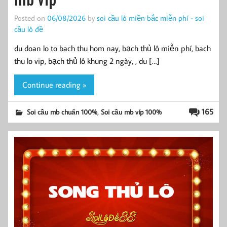
Posted on
06/08/2026
by
soi cầu lô miền bắc miễn phí - soi
cầu lô đề
du doan lo to bach thu hom nay, bạch thủ lô miễn phí, bach
thu lo vip, bạch thủ lô khung 2 ngày, , du […]
Continue reading »
,
165
Soi cầu mb chuẩn 100%
Soi cầu mb víp 100%