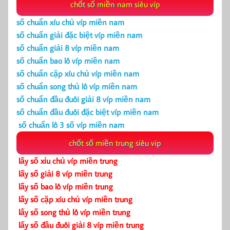
chốt số miền nam siêu víp
số chuẩn xíu chủ víp miền nam
số chuẩn giải đặc biệt víp miền nam
số chuẩn giải 8 víp miền nam
số chuẩn bao lô víp miền nam
số chuẩn cặp xíu chủ víp miền nam
số chuẩn song thủ lô víp miền nam
số chuẩn đầu đuôi giải 8 víp miền nam
số chuẩn đầu đuôi đặc biệt víp miền nam
số chuẩn lô 3 số víp miền nam
chốt số miền trung siêu vip
lấy số xỉu chủ víp miền trung
lấy số giải 8 víp miền trung
lấy số bao lô víp miền trung
lấy số cặp xíu chủ víp miền trung
lấy số song thủ lô víp miền trung
lấy số đầu đuôi giải 8 víp miền trung