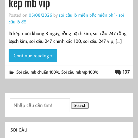
kép mb vip
Posted on
05/08/2026
by
soi cầu lô miền bắc miễn phí - soi
cầu lô đề
lô kép nuôi khung 3 ngày, rồng bạch kim, soi cầu 247 rồng
bạch kim, soi cầu 247 chính xác 100, soi cầu 247 vip, […]
Continue reading »
,
197
Soi cầu mb chuẩn 100%
Soi cầu mb víp 100%
Search
SOI CẦU