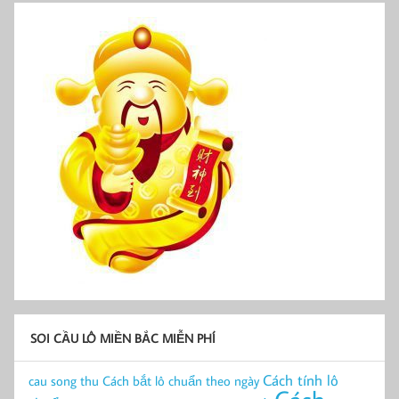
SOI CẦU LÔ MIỀN BẮC MIỄN PHÍ
Cách tính lô
cau song thu
Cách bắt lô chuẩn theo ngày