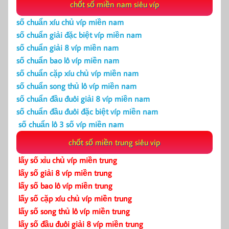
chốt số miền nam siêu víp
số chuẩn xíu chủ víp miền nam
số chuẩn giải đặc biệt víp miền nam
số chuẩn giải 8 víp miền nam
số chuẩn bao lô víp miền nam
số chuẩn cặp xíu chủ víp miền nam
số chuẩn song thủ lô víp miền nam
số chuẩn đầu đuôi giải 8 víp miền nam
số chuẩn đầu đuôi đặc biệt víp miền nam
số chuẩn lô 3 số víp miền nam
chốt số miền trung siêu vip
lấy số xỉu chủ víp miền trung
lấy số giải 8 víp miền trung
lấy số bao lô víp miền trung
lấy số cặp xíu chủ víp miền trung
lấy số song thủ lô víp miền trung
lấy số đầu đuôi giải 8 víp miền trung