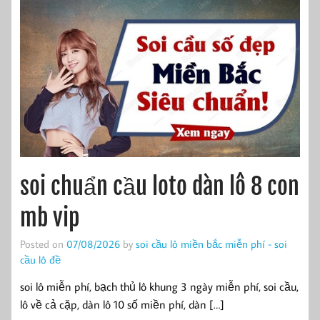
soi chuẩn cầu loto dàn lô 8 con
mb vip
Posted on
07/08/2026
by
soi cầu lô miền bắc miễn phí - soi
cầu lô đề
soi lô miễn phí, bạch thủ lô khung 3 ngày miễn phí, soi cầu,
lô về cả cặp, dàn lô 10 số miền phí, dàn […]