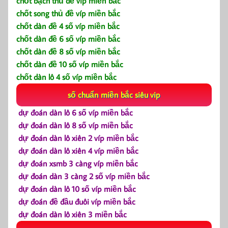
chốt bạch thủ đề víp miền bắc
chốt song thủ đề víp miền bắc
chốt dàn đề 4 số víp miền bắc
chốt dàn đề 6 số víp miền bắc
chốt dàn đề 8 số víp miền bắc
chốt dàn đề 10 số víp miền bắc
chốt dàn lô 4 số víp miền bắc
số chuẩn miền bắc siêu vip
dự đoán dàn lô 6 số víp miền bắc
dự đoán dàn lô 8 số víp miền bắc
dự đoán dàn lô xiên 2 víp miền bắc
dự đoán dàn lô xiên 4 víp miền bắc
dự đoán xsmb 3 càng víp miền bắc
dự đoán dàn 3 càng 2 số víp miền bắc
dự đoán dàn lô 10 số víp miền bắc
dự đoán đề đầu đuôi víp miền bắc
dự đoán dàn lô xiên 3 miền bắc