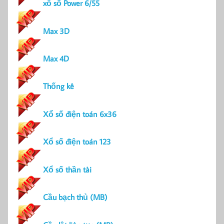
xổ số Power 6/55
Max 3D
Max 4D
Thống kê
Xổ số điện toán 6x36
Xổ số điện toán 123
Xổ số thần tài
Cầu bạch thủ (MB)