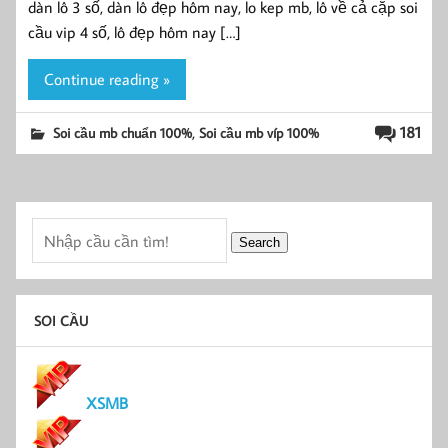
dàn lô 3 số, dàn lô đẹp hôm nay, lo kep mb, lô về cả cặp soi
cầu vip 4 số, lô đẹp hôm nay […]
Continue reading »
,
181
Soi cầu mb chuẩn 100%
Soi cầu mb víp 100%
Search
SOI CẦU
XSMB