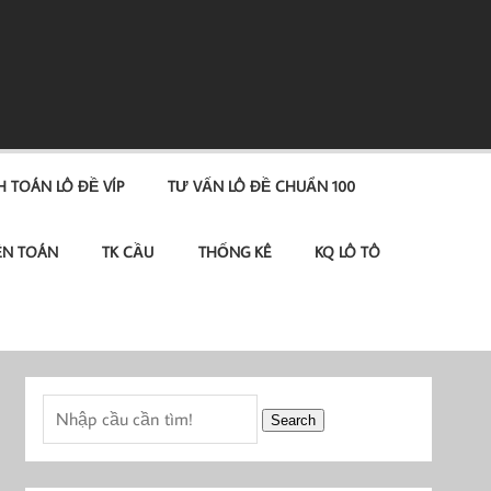
H TOÁN LÔ ĐỀ VÍP
TƯ VẤN LÔ ĐỀ CHUẨN 100
ỆN TOÁN
TK CẦU
THỐNG KÊ
KQ LÔ TÔ
Search