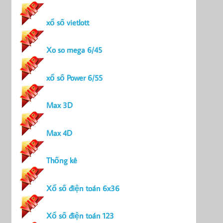
xổ số vietlott
Xo so mega 6/45
xổ số Power 6/55
Max 3D
Max 4D
Thống kê
Xổ số điện toán 6x36
Xổ số điện toán 123