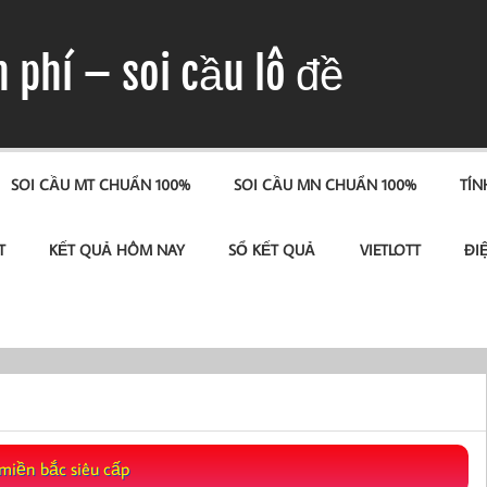
 phí – soi cầu lô đề
SOI CẦU MT CHUẨN 100%
SOI CẦU MN CHUẨN 100%
TÍN
T
KẾT QUẢ HÔM NAY
SỔ KẾT QUẢ
VIETLOTT
ĐI
miền bắc siêu cấp