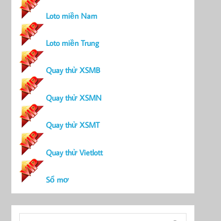
Loto miền Nam
Loto miền Trung
Quay thử XSMB
Quay thử XSMN
Quay thử XSMT
Quay thử Vietlott
Sổ mơ