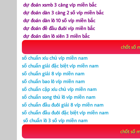
dự đoán xsmb 3 càng víp miền bắc
dự đoán dàn 3 càng 2 số víp miền bắc
dự đoán dàn lô 10 số víp miền bắc
dự đoán đề đầu đuôi víp miền bắc
dự đoán dàn lô xiên 3 miền bắc
chốt số 
số chuẩn xíu chủ víp miền nam
số chuẩn giải đặc biệt víp miền nam
số chuẩn giải 8 víp miền nam
số chuẩn bao lô víp miền nam
số chuẩn cặp xíu chủ víp miền nam
số chuẩn song thủ lô víp miền nam
số chuẩn đầu đuôi giải 8 víp miền nam
số chuẩn đầu đuôi đặc biệt víp miền nam
số chuẩn lô 3 số víp miền nam
chốt số m