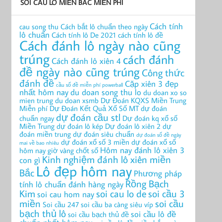
SOI CẦU LÔ MIỀN BẮC MIỄN PHÍ
Cách tính
cau song thu
Cách bắt lô chuẩn theo ngày
lô chuẩn
Cách tính lô De 2021
cách tính lô đề
Cách đánh lô ngày nào cũng
trúng
cách đánh
Cách đánh lô xiên 4
đề ngày nào cũng trúng
Công thức
đánh đề
Cặp xiên 3 đẹp
cầu số đề miễn phí powerball
nhất hôm nay
du doan song thu lo
du doan xo so
mien trung
du doan xsmb
Dự Đoán KQXS Miền Trung
Miễn phí
Dự Đoán Kết Quả Xổ Số MT
dự đoán
dự đoán cầu stl
chuẩn ngay
Dự đoán kq xổ số
Miền Trung
dự đoán lô kép
Dự đoán lô xiên 2
dự
đoán miền trung
dự đoán siêu chuẩn
dự đoán số đề ngày
dự đoán xổ số 3 miền
dự đoán xổ số
mai về bao nhiêu
Hôm nay đánh lô xiên 3
hôm nay
giờ vàng chốt số
Kinh nghiệm đánh lô xiên miền
con gì
Lô đẹp hôm nay
Bắc
Phương pháp
Rồng Bạch
tính lô chuẩn đánh hàng ngày
Kim
soi cau lo de
soi cầu 3
soi cau hom nay
miền
soi cầu
Soi cầu 247
soi cầu ba càng siêu víp
bạch thủ lô
soi cầu lô đề
soi cầu bạch thủ đề