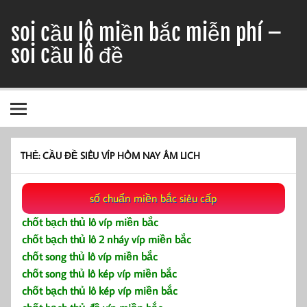
Skip
to
soi cầu lô miền bắc miễn phí –
content
soi cầu lô đề
soi cầu lô miền bắc miễn phí – soi cầu lô đề
THẺ:
CẦU ĐỀ SIÊU VÍP HÔM NAY ÂM LICH
số chuẩn miền bắc siêu cấp
chốt bạch thủ lô víp miền bắc
chốt bạch thủ lô 2 nháy víp miền bắc
chốt song thủ lô víp miền bắc
chốt song thủ lô kép víp miền bắc
chốt bạch thủ lô kép víp miền bắc