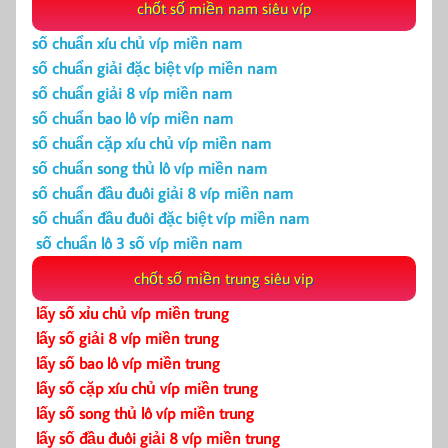
chốt số miền nam siêu víp
số chuẩn xíu chủ víp miền nam
số chuẩn giải đặc biệt víp miền nam
số chuẩn giải 8 víp miền nam
số chuẩn bao lô víp miền nam
số chuẩn cặp xíu chủ víp miền nam
số chuẩn song thủ lô víp miền nam
số chuẩn đầu đuôi giải 8 víp miền nam
số chuẩn đầu đuôi đặc biệt víp miền nam
số chuẩn lô 3 số víp miền nam
chốt số miền trung siêu vip
lấy số xỉu chủ víp miền trung
lấy số giải 8 víp miền trung
lấy số bao lô víp miền trung
lấy số cặp xíu chủ víp miền trung
lấy số song thủ lô víp miền trung
lấy số đầu đuôi giải 8 víp miền trung