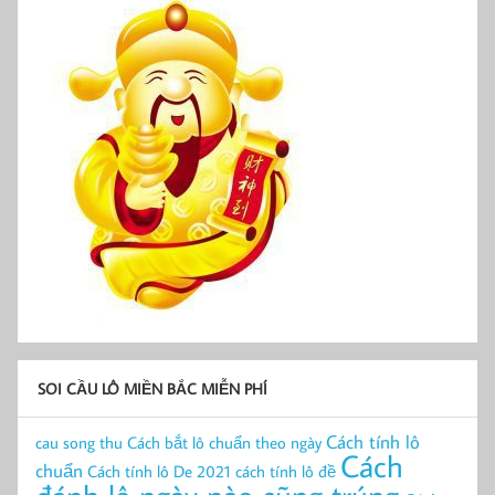
SOI CẦU LÔ MIỀN BẮC MIỄN PHÍ
Cách tính lô
cau song thu
Cách bắt lô chuẩn theo ngày
Cách
chuẩn
Cách tính lô De 2021
cách tính lô đề