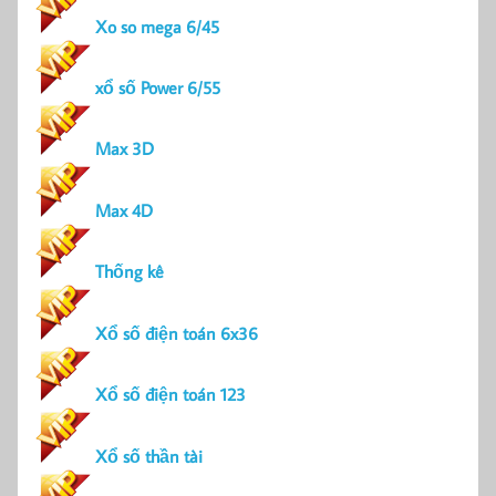
Xo so mega 6/45
xổ số Power 6/55
Max 3D
Max 4D
Thống kê
Xổ số điện toán 6x36
Xổ số điện toán 123
Xổ số thần tài