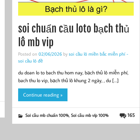
soi chuẩn cầu loto bạch thủ
lô mb vip
Posted on
02/06/2026
by
soi cầu lô miền bắc miễn phí -
soi cầu lô đề
du doan lo to bach thu hom nay, bạch thủ lô miễn phí,
bach thu lo vip, bạch thủ lô khung 2 ngày, , du […]
Continue reading »
,
165
Soi cầu mb chuẩn 100%
Soi cầu mb víp 100%