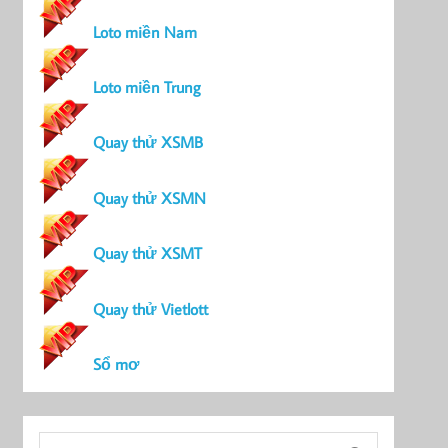
Loto miền Nam
Loto miền Trung
Quay thử XSMB
Quay thử XSMN
Quay thử XSMT
Quay thử Vietlott
Sổ mơ