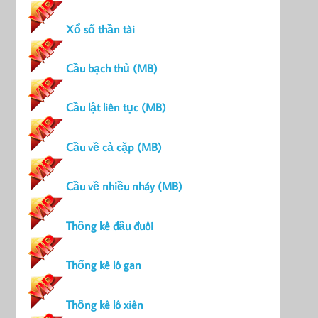
Xổ số thần tài
Cầu bạch thủ (MB)
Cầu lật liên tục (MB)
Cầu về cả cặp (MB)
Cầu về nhiều nháy (MB)
Thống kê đầu đuôi
Thống kê lô gan
Thống kê lô xiên