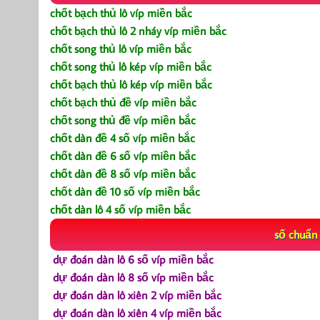
chốt bạch thủ lô víp miền bắc
chốt bạch thủ lô 2 nháy víp miền bắc
chốt song thủ lô víp miền bắc
chốt song thủ lô kép víp miền bắc
chốt bạch thủ lô kép víp miền bắc
chốt bạch thủ đề víp miền bắc
chốt song thủ đề víp miền bắc
chốt dàn đề 4 số víp miền bắc
chốt dàn đề 6 số víp miền bắc
chốt dàn đề 8 số víp miền bắc
chốt dàn đề 10 số víp miền bắc
chốt dàn lô 4 số víp miền bắc
số chuẩn 
dự đoán dàn lô 6 số víp miền bắc
dự đoán dàn lô 8 số víp miền bắc
dự đoán dàn lô xiên 2 víp miền bắc
dự đoán dàn lô xiên 4 víp miền bắc