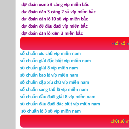
dự đoán xsmb 3 càng víp miền bắc
dự đoán dàn 3 càng 2 số víp miền bắc
dự đoán dàn lô 10 số víp miền bắc
dự đoán đề đầu đuôi víp miền bắc
dự đoán dàn lô xiên 3 miền bắc
chốt số 
số chuẩn xíu chủ víp miền nam
số chuẩn giải đặc biệt víp miền nam
số chuẩn giải 8 víp miền nam
số chuẩn bao lô víp miền nam
số chuẩn cặp xíu chủ víp miền nam
số chuẩn song thủ lô víp miền nam
số chuẩn đầu đuôi giải 8 víp miền nam
số chuẩn đầu đuôi đặc biệt víp miền nam
số chuẩn lô 3 số víp miền nam
chốt số m