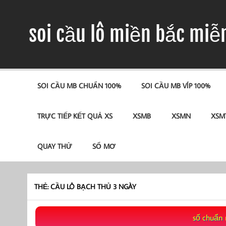
Skip
to
content
soi cầu lô miền bắc miễn
soi cầu lô miền bắc miễn phí – soi cầu lô đề
SOI CẦU MB CHUẨN 100%
SOI CẦU MB VÍP 100%
TRỰC TIẾP KẾT QUẢ XS
XSMB
XSMN
XSM
QUAY THỬ
SỔ MƠ
THẺ:
CẦU LÔ BẠCH THỦ 3 NGÀY
số chuẩn 