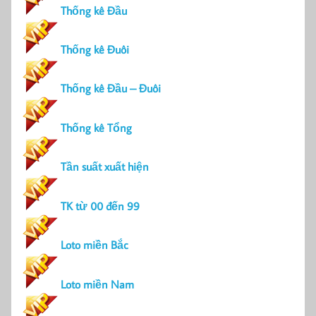
Thống kê Đầu
Thống kê Đuôi
Thống kê Đầu – Đuôi
Thống kê Tổng
Tần suất xuất hiện
TK từ 00 đến 99
Loto miền Bắc
Loto miền Nam