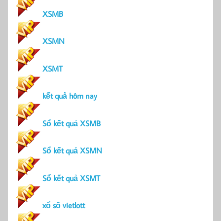
XSMB
XSMN
XSMT
kết quả hôm nay
Sổ kết quả XSMB
Sổ kết quả XSMN
Sổ kết quả XSMT
xổ số vietlott