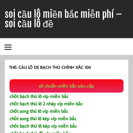
Skip
to
soi cầu lô miền bắc miễn phí –
content
soi cầu lô đề
soi cầu lô miền bắc miễn phí – soi cầu lô đề
THẺ:
CẦU LÔ DE BẠCH THỦ CHÍNH XÁC 100
số chuẩn miền bắc siêu cấp
chốt bạch thủ lô víp miền bắc
chốt bạch thủ lô 2 nháy víp miền bắc
chốt song thủ lô víp miền bắc
chốt song thủ lô kép víp miền bắc
chốt bạch thủ lô kép víp miền bắc