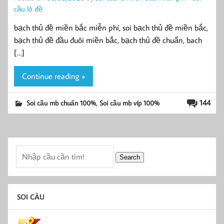
cầu lô đề
bạch thủ đề miền bắc miễn phí, soi bạch thủ đề miền bắc,
bạch thủ đề đầu đuôi miền bắc, bạch thủ đề chuẩn, bach
[…]
Continue reading »
,
144
Soi cầu mb chuẩn 100%
Soi cầu mb víp 100%
Search
SOI CẦU