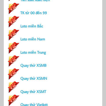
TK từ 00 đến 99
Loto miền Bắc
Loto miền Nam
Loto miền Trung
Quay thử XSMB
Quay thử XSMN
Quay thử XSMT
Quay thử Vietlott