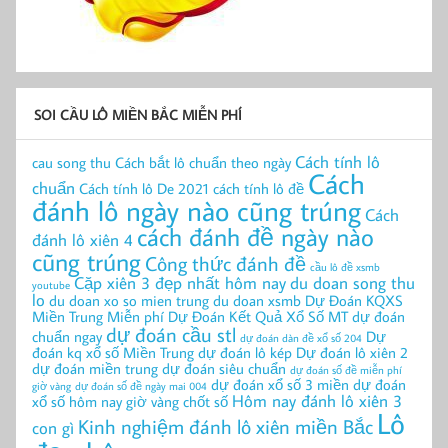
SOI CẦU LÔ MIỀN BẮC MIỄN PHÍ
Cách tính lô
cau song thu
Cách bắt lô chuẩn theo ngày
Cách
chuẩn
Cách tính lô De 2021
cách tính lô đề
đánh lô ngày nào cũng trúng
Cách
cách đánh đề ngày nào
đánh lô xiên 4
cũng trúng
Công thức đánh đề
cầu lô đề xsmb
Cặp xiên 3 đẹp nhất hôm nay
du doan song thu
youtube
lo
du doan xo so mien trung
du doan xsmb
Dự Đoán KQXS
Miền Trung Miễn phí
Dự Đoán Kết Quả Xổ Số MT
dự đoán
dự đoán cầu stl
chuẩn ngay
Dự
dự đoán dàn đề xổ số 204
đoán kq xổ số Miền Trung
dự đoán lô kép
Dự đoán lô xiên 2
dự đoán miền trung
dự đoán siêu chuẩn
dự đoán số đề miễn phí
dự đoán xổ số 3 miền
dự đoán
giờ vàng
dự đoán số đề ngày mai 004
Hôm nay đánh lô xiên 3
xổ số hôm nay
giờ vàng chốt số
Lô
Kinh nghiệm đánh lô xiên miền Bắc
con gì