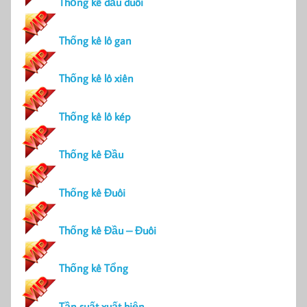
Thống kê đầu đuôi
Thống kê lô gan
Thống kê lô xiên
Thống kê lô kép
Thống kê Đầu
Thống kê Đuôi
Thống kê Đầu – Đuôi
Thống kê Tổng
Tần suất xuất hiện