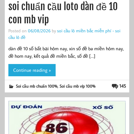
soi chuẩn cầu loto dàn đề 10
con mb vip
Posted on
06/08/2026
by
soi cầu lô miền bắc miễn phí - soi
cầu lô đề
dàn đề 10 số bất bại hôm nay, xin số đề ba miền hôm nay,
đề hom nay, kết quả đề miền bắc, số đề […]
Continue reading »
,
145
Soi cầu mb chuẩn 100%
Soi cầu mb víp 100%