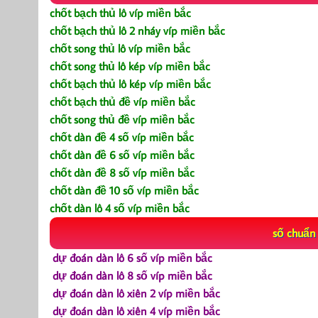
chốt bạch thủ lô víp miền bắc
chốt bạch thủ lô 2 nháy víp miền bắc
chốt song thủ lô víp miền bắc
chốt song thủ lô kép víp miền bắc
chốt bạch thủ lô kép víp miền bắc
chốt bạch thủ đề víp miền bắc
chốt song thủ đề víp miền bắc
chốt dàn đề 4 số víp miền bắc
chốt dàn đề 6 số víp miền bắc
chốt dàn đề 8 số víp miền bắc
chốt dàn đề 10 số víp miền bắc
chốt dàn lô 4 số víp miền bắc
số chuẩn 
dự đoán dàn lô 6 số víp miền bắc
dự đoán dàn lô 8 số víp miền bắc
dự đoán dàn lô xiên 2 víp miền bắc
dự đoán dàn lô xiên 4 víp miền bắc