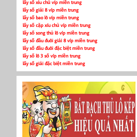
lấy số xỉu chủ víp miền trung
lấy số giải 8 víp miền trung
lấy số bao lô víp miền trung
lấy số cặp xíu chủ víp miền trung
lấy số song thủ lô víp miền trung
lấy số đầu đuôi giải 8 víp miền trung
lấy số đầu đuôi đặc biệt miền trung
lấy số lô 3 số víp miền trung
lấy số giải đặc biệt miền trung