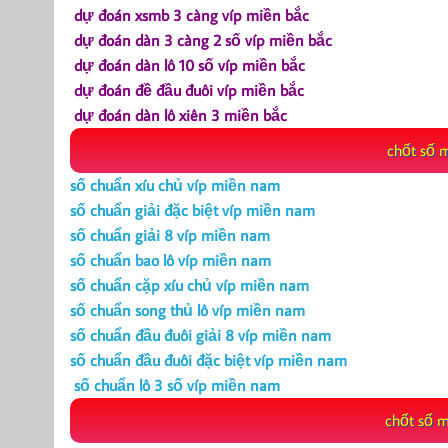
dự đoán xsmb 3 càng víp miền bắc
dự đoán dàn 3 càng 2 số víp miền bắc
dự đoán dàn lô 10 số víp miền bắc
dự đoán đề đầu đuôi víp miền bắc
dự đoán dàn lô xiên 3 miền bắc
chốt số 
số chuẩn xíu chủ víp miền nam
số chuẩn giải đặc biệt víp miền nam
số chuẩn giải 8 víp miền nam
số chuẩn bao lô víp miền nam
số chuẩn cặp xíu chủ víp miền nam
số chuẩn song thủ lô víp miền nam
số chuẩn đầu đuôi giải 8 víp miền nam
số chuẩn đầu đuôi đặc biệt víp miền nam
số chuẩn lô 3 số víp miền nam
chốt số m