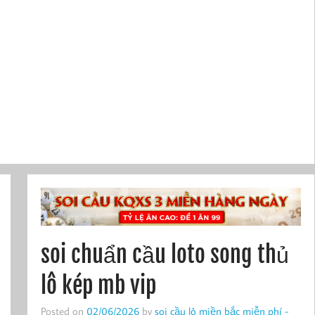
soi chuẩn cầu loto song thủ
lô kép mb vip
Posted on
02/06/2026
by
soi cầu lô miền bắc miễn phí -