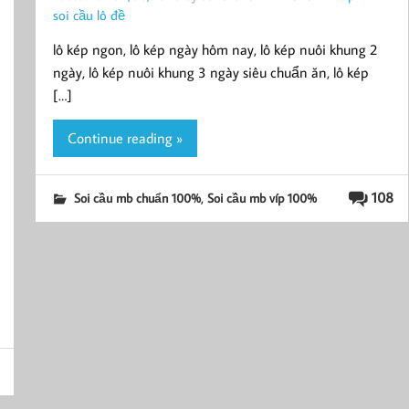
soi cầu lô đề
lô kép ngon, lô kép ngày hôm nay, lô kép nuôi khung 2
ngày, lô kép nuôi khung 3 ngày siêu chuẩn ăn, lô kép
[…]
Continue reading »
,
108
Soi cầu mb chuẩn 100%
Soi cầu mb víp 100%