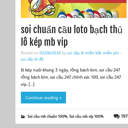
soi chuẩn cầu loto bạch thủ
lô kép mb vip
Posted on
02/06/2026
by
soi cầu lô miền bắc miễn phí -
soi cầu lô đề
lô kép nuôi khung 3 ngày, rồng bạch kim, soi cầu 247
rồng bạch kim, soi cầu 247 chính xác 100, soi cầu 247
vip, […]
Continue reading »
,
197
Soi cầu mb chuẩn 100%
Soi cầu mb víp 100%