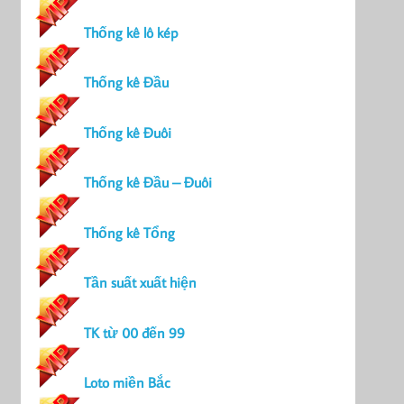
Thống kê lô kép
Thống kê Đầu
Thống kê Đuôi
Thống kê Đầu – Đuôi
Thống kê Tổng
Tần suất xuất hiện
TK từ 00 đến 99
Loto miền Bắc