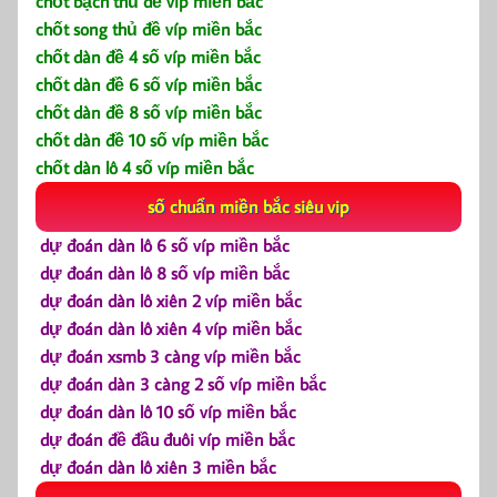
chốt bạch thủ đề víp miền bắc
chốt song thủ đề víp miền bắc
chốt dàn đề 4 số víp miền bắc
chốt dàn đề 6 số víp miền bắc
chốt dàn đề 8 số víp miền bắc
chốt dàn đề 10 số víp miền bắc
chốt dàn lô 4 số víp miền bắc
số chuẩn miền bắc siêu vip
dự đoán dàn lô 6 số víp miền bắc
dự đoán dàn lô 8 số víp miền bắc
dự đoán dàn lô xiên 2 víp miền bắc
dự đoán dàn lô xiên 4 víp miền bắc
dự đoán xsmb 3 càng víp miền bắc
dự đoán dàn 3 càng 2 số víp miền bắc
dự đoán dàn lô 10 số víp miền bắc
dự đoán đề đầu đuôi víp miền bắc
dự đoán dàn lô xiên 3 miền bắc