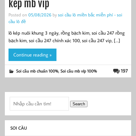
kép mb vip
Posted on
05/08/2026
by
soi cầu lô miền bắc miễn phí - soi
cầu lô đề
lô kép nuôi khung 3 ngày, rồng bạch kim, soi cầu 247 rồng
bạch kim, soi cầu 247 chính xác 100, soi cầu 247 vip, […]
Continue reading »
,
197
Soi cầu mb chuẩn 100%
Soi cầu mb víp 100%
Search
SOI CẦU