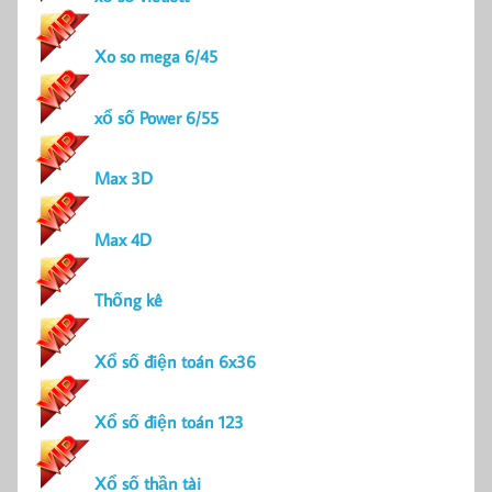
Xo so mega 6/45
xổ số Power 6/55
Max 3D
Max 4D
Thống kê
Xổ số điện toán 6x36
Xổ số điện toán 123
Xổ số thần tài