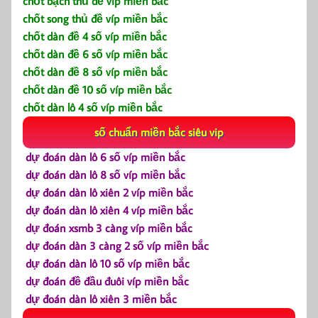
chốt bạch thủ đề víp miền bắc
chốt song thủ đề víp miền bắc
chốt dàn đề 4 số víp miền bắc
chốt dàn đề 6 số víp miền bắc
chốt dàn đề 8 số víp miền bắc
chốt dàn đề 10 số víp miền bắc
chốt dàn lô 4 số víp miền bắc
số chuẩn miền bắc siêu vip
dự đoán dàn lô 6 số víp miền bắc
dự đoán dàn lô 8 số víp miền bắc
dự đoán dàn lô xiên 2 víp miền bắc
dự đoán dàn lô xiên 4 víp miền bắc
dự đoán xsmb 3 càng víp miền bắc
dự đoán dàn 3 càng 2 số víp miền bắc
dự đoán dàn lô 10 số víp miền bắc
dự đoán đề đầu đuôi víp miền bắc
dự đoán dàn lô xiên 3 miền bắc