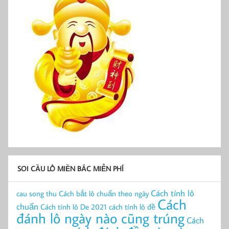
SOI CẦU LÔ MIỀN BẮC MIỄN PHÍ
Cách tính lô
cau song thu
Cách bắt lô chuẩn theo ngày
Cách
chuẩn
Cách tính lô De 2021
cách tính lô đề
đánh lô ngày nào cũng trúng
Cách