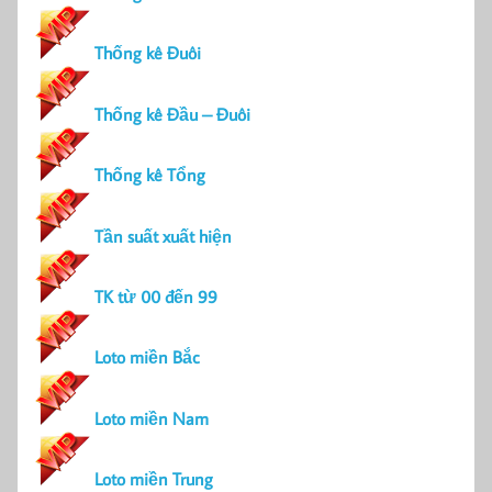
Thống kê Đuôi
Thống kê Đầu – Đuôi
Thống kê Tổng
Tần suất xuất hiện
TK từ 00 đến 99
Loto miền Bắc
Loto miền Nam
Loto miền Trung