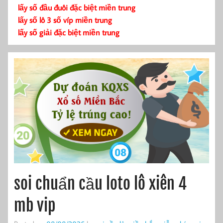
lấy số đầu đuôi đặc biệt miền trung
lấy số lô 3 số víp miền trung
lấy số giải đặc biệt miền trung
soi chuẩn cầu loto lô xiên 4
mb vip