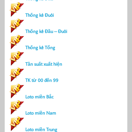
Thống kê Đuôi
Thống kê Đầu – Đuôi
Thống kê Tổng
Tần suất xuất hiện
TK từ 00 đến 99
Loto miền Bắc
Loto miền Nam
Loto miền Trung