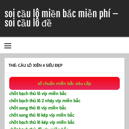
Skip
to
soi cầu lô miền bắc miễn phí –
content
soi cầu lô đề
soi cầu lô miền bắc miễn phí – soi cầu lô đề
THẺ:
CẦU LÔ XIÊN 4 SIÊU ĐẸP
số chuẩn miền bắc siêu cấp
chốt bạch thủ lô víp miền bắc
chốt bạch thủ lô 2 nháy víp miền bắc
chốt song thủ lô víp miền bắc
chốt song thủ lô kép víp miền bắc
chốt bạch thủ lô kép víp miền bắc