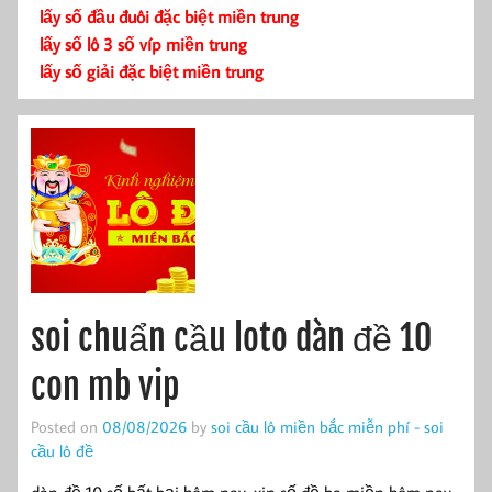
lấy số đầu đuôi đặc biệt miền trung
lấy số lô 3 số víp miền trung
lấy số giải đặc biệt miền trung
soi chuẩn cầu loto dàn đề 10
con mb vip
Posted on
08/08/2026
by
soi cầu lô miền bắc miễn phí - soi
cầu lô đề