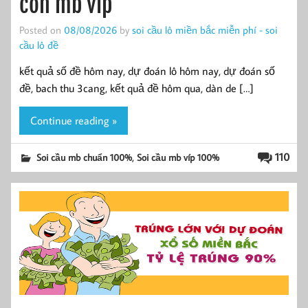
con mb vip
Posted on
08/08/2026
by
soi cầu lô miền bắc miễn phí - soi
cầu lô đề
kết quả số đề hôm nay, dự đoán lô hôm nay, dự đoán số
đề, bach thu 3cang, kết quả đề hôm qua, dàn de […]
Continue reading »
,
110
Soi cầu mb chuẩn 100%
Soi cầu mb víp 100%