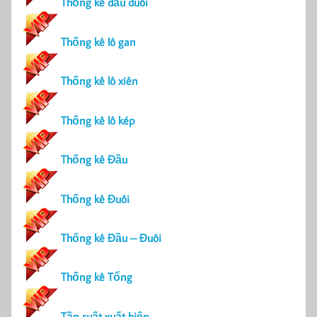
Thống kê đầu đuôi
Thống kê lô gan
Thống kê lô xiên
Thống kê lô kép
Thống kê Đầu
Thống kê Đuôi
Thống kê Đầu – Đuôi
Thống kê Tổng
Tần suất xuất hiện