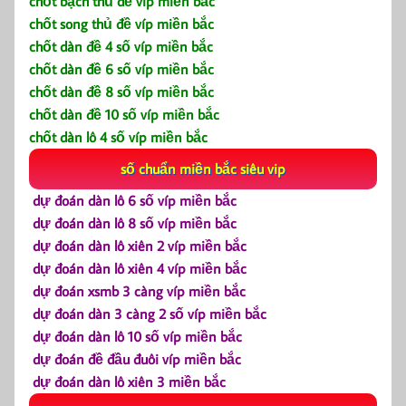
chốt bạch thủ đề víp miền bắc
chốt song thủ đề víp miền bắc
chốt dàn đề 4 số víp miền bắc
chốt dàn đề 6 số víp miền bắc
chốt dàn đề 8 số víp miền bắc
chốt dàn đề 10 số víp miền bắc
chốt dàn lô 4 số víp miền bắc
số chuẩn miền bắc siêu vip
dự đoán dàn lô 6 số víp miền bắc
dự đoán dàn lô 8 số víp miền bắc
dự đoán dàn lô xiên 2 víp miền bắc
dự đoán dàn lô xiên 4 víp miền bắc
dự đoán xsmb 3 càng víp miền bắc
dự đoán dàn 3 càng 2 số víp miền bắc
dự đoán dàn lô 10 số víp miền bắc
dự đoán đề đầu đuôi víp miền bắc
dự đoán dàn lô xiên 3 miền bắc