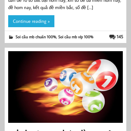
dàn đề 10 số bất bại hôm nay, xin số đề ba miền hôm nay,
đề hom nay, kết quả đề miền bắc, số đề […]
Continue reading »
,
145
Soi cầu mb chuẩn 100%
Soi cầu mb víp 100%