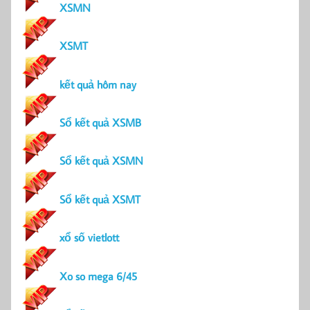
XSMN
XSMT
kết quả hôm nay
Sổ kết quả XSMB
Sổ kết quả XSMN
Sổ kết quả XSMT
xổ số vietlott
Xo so mega 6/45