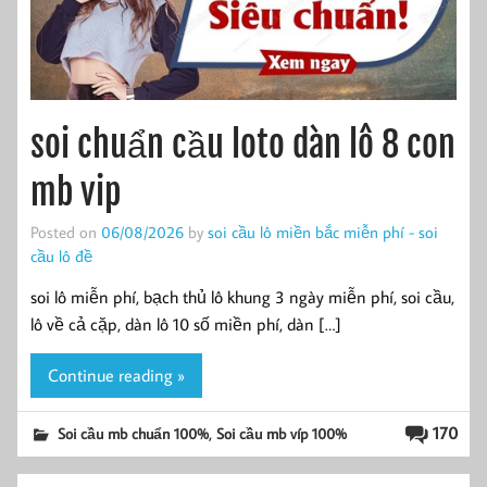
soi chuẩn cầu loto dàn lô 8 con
mb vip
Posted on
06/08/2026
by
soi cầu lô miền bắc miễn phí - soi
cầu lô đề
soi lô miễn phí, bạch thủ lô khung 3 ngày miễn phí, soi cầu,
lô về cả cặp, dàn lô 10 số miền phí, dàn […]
Continue reading »
,
170
Soi cầu mb chuẩn 100%
Soi cầu mb víp 100%