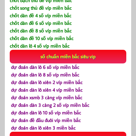
chốt bạch thủ đề víp miền bắc
chốt song thủ đề víp miền bắc
chốt dàn đề 4 số víp miền bắc
chốt dàn đề 6 số víp miền bắc
chốt dàn đề 8 số víp miền bắc
chốt dàn đề 10 số víp miền bắc
chốt dàn lô 4 số víp miền bắc
số chuẩn miền bắc siêu vip
dự đoán dàn lô 6 số víp miền bắc
dự đoán dàn lô 8 số víp miền bắc
dự đoán dàn lô xiên 2 víp miền bắc
dự đoán dàn lô xiên 4 víp miền bắc
dự đoán xsmb 3 càng víp miền bắc
dự đoán dàn 3 càng 2 số víp miền bắc
dự đoán dàn lô 10 số víp miền bắc
dự đoán đề đầu đuôi víp miền bắc
dự đoán dàn lô xiên 3 miền bắc