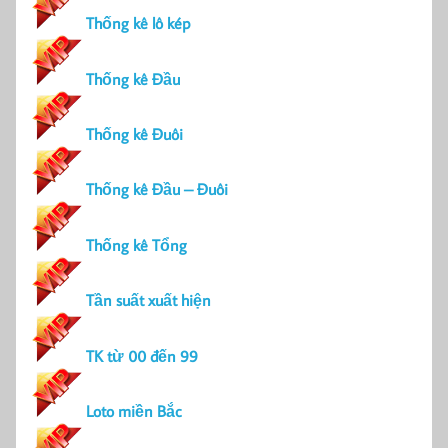
Thống kê lô kép
Thống kê Đầu
Thống kê Đuôi
Thống kê Đầu – Đuôi
Thống kê Tổng
Tần suất xuất hiện
TK từ 00 đến 99
Loto miền Bắc