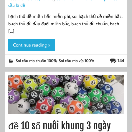
cầu lô đề
bạch thủ đề miền bắc miễn phí, soi bạch thủ đề miền bắc,
bạch thủ đề đầu đuôi miền bắc, bạch thủ đề chuẩn, bach
[…]
Continue reading »
,
144
Soi cầu mb chuẩn 100%
Soi cầu mb víp 100%
đề 10 số nuôi khung 3 ngày