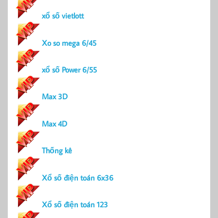
xổ số vietlott
Xo so mega 6/45
xổ số Power 6/55
Max 3D
Max 4D
Thống kê
Xổ số điện toán 6x36
Xổ số điện toán 123