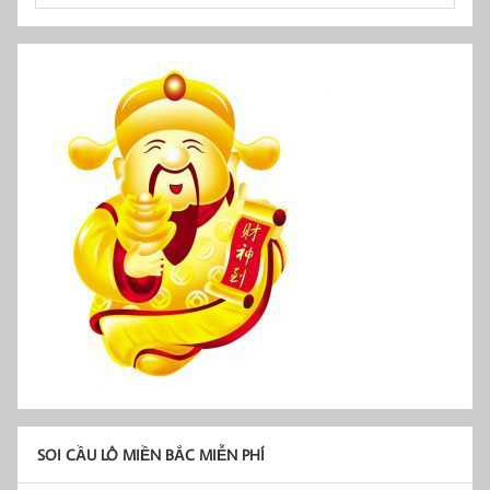
SOI CẦU LÔ MIỀN BẮC MIỄN PHÍ