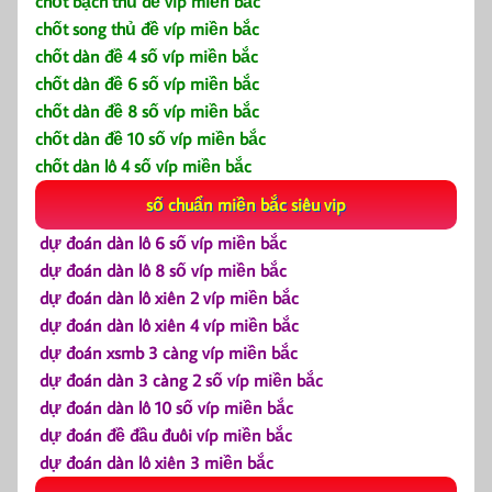
chốt bạch thủ đề víp miền bắc
chốt song thủ đề víp miền bắc
chốt dàn đề 4 số víp miền bắc
chốt dàn đề 6 số víp miền bắc
chốt dàn đề 8 số víp miền bắc
chốt dàn đề 10 số víp miền bắc
chốt dàn lô 4 số víp miền bắc
số chuẩn miền bắc siêu vip
dự đoán dàn lô 6 số víp miền bắc
dự đoán dàn lô 8 số víp miền bắc
dự đoán dàn lô xiên 2 víp miền bắc
dự đoán dàn lô xiên 4 víp miền bắc
dự đoán xsmb 3 càng víp miền bắc
dự đoán dàn 3 càng 2 số víp miền bắc
dự đoán dàn lô 10 số víp miền bắc
dự đoán đề đầu đuôi víp miền bắc
dự đoán dàn lô xiên 3 miền bắc