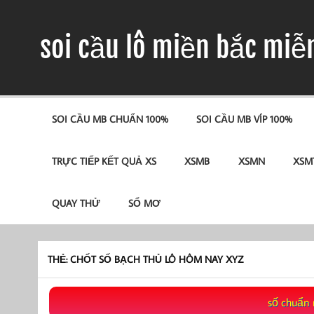
Skip
to
content
soi cầu lô miền bắc miễn
soi cầu lô miền bắc miễn phí – soi cầu lô đề
SOI CẦU MB CHUẨN 100%
SOI CẦU MB VÍP 100%
TRỰC TIẾP KẾT QUẢ XS
XSMB
XSMN
XSM
QUAY THỬ
SỔ MƠ
THẺ:
CHỐT SỐ BẠCH THỦ LÔ HÔM NAY XYZ
số chuẩn 