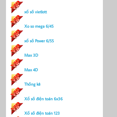
xổ số vietlott
Xo so mega 6/45
xổ số Power 6/55
Max 3D
Max 4D
Thống kê
Xổ số điện toán 6x36
Xổ số điện toán 123