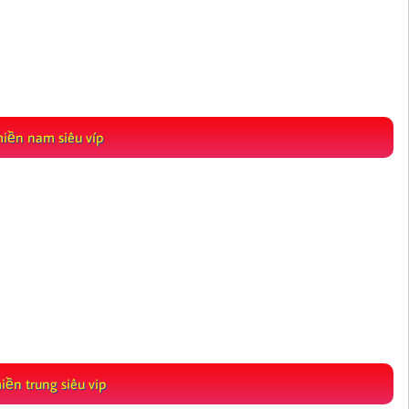
miền nam siêu víp
iền trung siêu vip