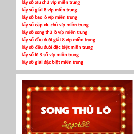
lấy số xỉu chủ víp miền trung
lấy số giải 8 víp miền trung
lấy số bao lô víp miền trung
lấy số cặp xíu chủ víp miền trung
lấy số song thủ lô víp miền trung
lấy số đầu đuôi giải 8 víp miền trung
lấy số đầu đuôi đặc biệt miền trung
lấy số lô 3 số víp miền trung
lấy số giải đặc biệt miền trung