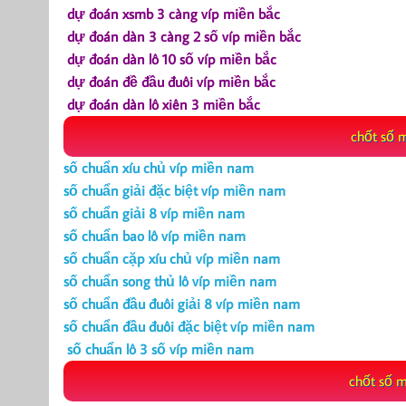
dự đoán xsmb 3 càng víp miền bắc
dự đoán dàn 3 càng 2 số víp miền bắc
dự đoán dàn lô 10 số víp miền bắc
dự đoán đề đầu đuôi víp miền bắc
dự đoán dàn lô xiên 3 miền bắc
chốt số 
số chuẩn xíu chủ víp miền nam
số chuẩn giải đặc biệt víp miền nam
số chuẩn giải 8 víp miền nam
số chuẩn bao lô víp miền nam
số chuẩn cặp xíu chủ víp miền nam
số chuẩn song thủ lô víp miền nam
số chuẩn đầu đuôi giải 8 víp miền nam
số chuẩn đầu đuôi đặc biệt víp miền nam
số chuẩn lô 3 số víp miền nam
chốt số m