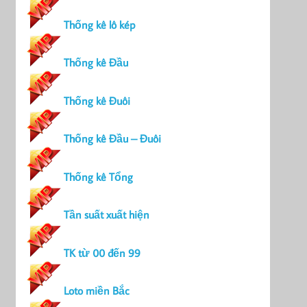
Thống kê lô kép
Thống kê Đầu
Thống kê Đuôi
Thống kê Đầu – Đuôi
Thống kê Tổng
Tần suất xuất hiện
TK từ 00 đến 99
Loto miền Bắc