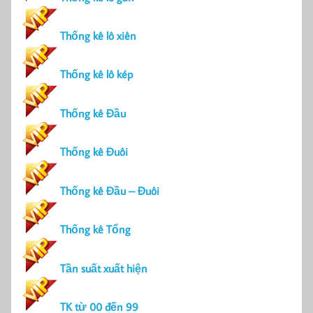
Thống kê lô xiên
Thống kê lô kép
Thống kê Đầu
Thống kê Đuôi
Thống kê Đầu – Đuôi
Thống kê Tổng
Tần suất xuất hiện
TK từ 00 đến 99