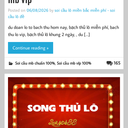
Posted on
06/08/2026
by
soi cầu lô miền bắc miễn phí - soi
cầu lô đề
du doan lo to bach thu hom nay, bạch thủ lô miễn phí, bach
thu lo vip, bạch thủ lô khung 2 ngày, , du […]
Continue reading »
,
165
Soi cầu mb chuẩn 100%
Soi cầu mb víp 100%