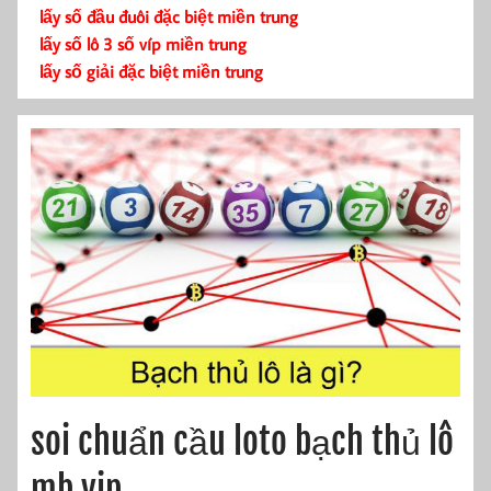
lấy số đầu đuôi đặc biệt miền trung
lấy số lô 3 số víp miền trung
lấy số giải đặc biệt miền trung
soi chuẩn cầu loto bạch thủ lô
mb vip