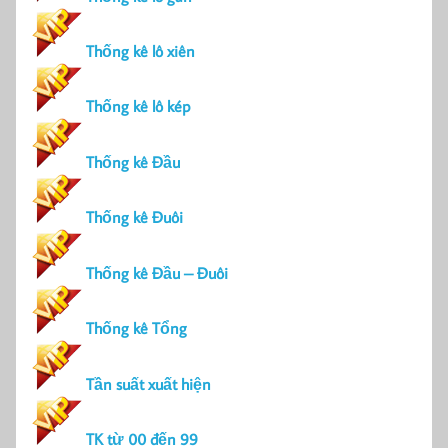
Thống kê lô xiên
Thống kê lô kép
Thống kê Đầu
Thống kê Đuôi
Thống kê Đầu – Đuôi
Thống kê Tổng
Tần suất xuất hiện
TK từ 00 đến 99