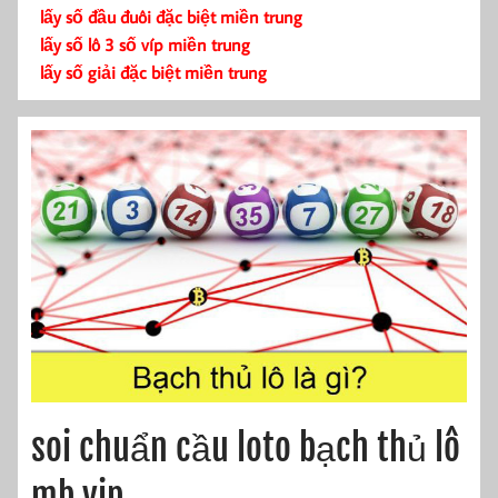
lấy số đầu đuôi đặc biệt miền trung
lấy số lô 3 số víp miền trung
lấy số giải đặc biệt miền trung
soi chuẩn cầu loto bạch thủ lô
mb vip