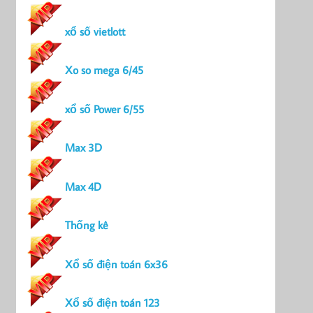
xổ số vietlott
Xo so mega 6/45
xổ số Power 6/55
Max 3D
Max 4D
Thống kê
Xổ số điện toán 6x36
Xổ số điện toán 123