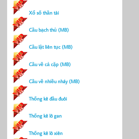
Xổ số thần tài
Cầu bạch thủ (MB)
Cầu lật liên tục (MB)
Cầu về cả cặp (MB)
Cầu về nhiều nháy (MB)
Thống kê đầu đuôi
Thống kê lô gan
Thống kê lô xiên