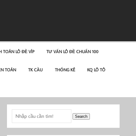
H TOÁN LÔ ĐỀ VÍP
TƯ VẤN LÔ ĐỀ CHUẨN 100
ỆN TOÁN
TK CẦU
THỐNG KÊ
KQ LÔ TÔ
Search