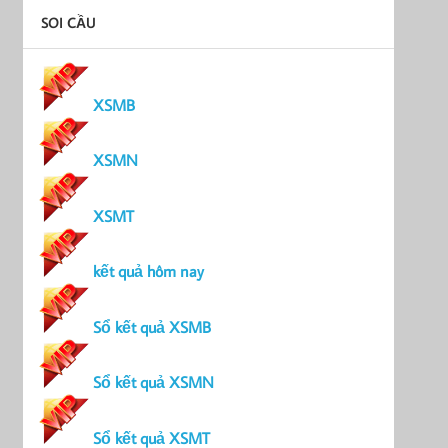
SOI CẦU
XSMB
XSMN
XSMT
kết quả hôm nay
Sổ kết quả XSMB
Sổ kết quả XSMN
Sổ kết quả XSMT