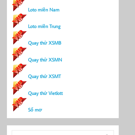
Loto miền Nam
Loto miền Trung
Quay thử XSMB
Quay thử XSMN
Quay thử XSMT
Quay thử Vietlott
Sổ mơ