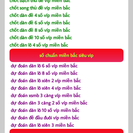
chốt bạch thủ đề víp miền bắc
chốt song thủ đề víp miền bắc
chốt dàn đề 4 số víp miền bắc
chốt dàn đề 6 số víp miền bắc
chốt dàn đề 8 số víp miền bắc
chốt dàn đề 10 số víp miền bắc
chốt dàn lô 4 số víp miền bắc
số chuẩn miền bắc siêu vip
dự đoán dàn lô 6 số víp miền bắc
dự đoán dàn lô 8 số víp miền bắc
dự đoán dàn lô xiên 2 víp miền bắc
dự đoán dàn lô xiên 4 víp miền bắc
dự đoán xsmb 3 càng víp miền bắc
dự đoán dàn 3 càng 2 số víp miền bắc
dự đoán dàn lô 10 số víp miền bắc
dự đoán đề đầu đuôi víp miền bắc
dự đoán dàn lô xiên 3 miền bắc