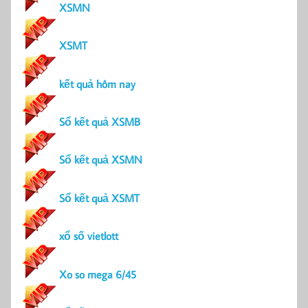
XSMN
XSMT
kết quả hôm nay
Sổ kết quả XSMB
Sổ kết quả XSMN
Sổ kết quả XSMT
xổ số vietlott
Xo so mega 6/45