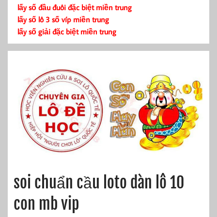
lấy số đầu đuôi đặc biệt miền trung
lấy số lô 3 số víp miền trung
lấy số giải đặc biệt miền trung
soi chuẩn cầu loto dàn lô 10
con mb vip